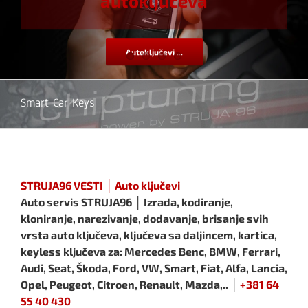
autoključeva
Autoključevi ...
Smart Car Keys
STRUJA96 VESTI │ Auto ključevi
Auto servis STRUJA96 │ Izrada, kodiranje,
kloniranje, narezivanje, dodavanje, brisanje svih
vrsta auto ključeva, ključeva sa daljincem, kartica,
keyless ključeva za: Mercedes Benc, BMW, Ferrari,
Audi, Seat, Škoda, Ford, VW, Smart, Fiat, Alfa, Lancia,
Opel, Peugeot, Citroen, Renault, Mazda,.. │
+381 64
55 40 430