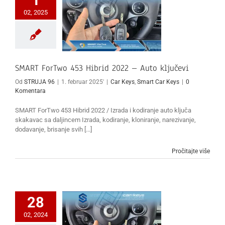
02, 2025
SMART ForTwo 453 Hibrid 2022 – Auto ključevi
Od
STRUJA 96
|
1. februar 2025'
|
Car Keys
,
Smart Car Keys
|
0
Komentara
SMART ForTwo 453 Hibrid 2022 / Izrada i kodiranje auto ključa
skakavac sa daljincem Izrada, kodiranje, kloniranje, narezivanje,
dodavanje, brisanje svih [...]
Pročitajte više
28
02, 2024