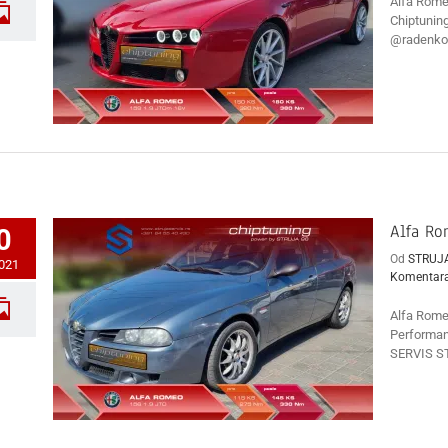
Alfa Rome
Chiptunin
@radenkos
Alfa Ro
0
Od
STRUJ
2021
Komentar
Alfa Rome
Performan
SERVIS ST