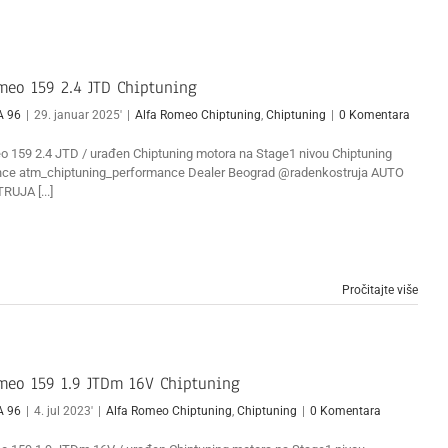
meo 159 2.4 JTD Chiptuning
A 96
|
29. januar 2025'
|
Alfa Romeo Chiptuning
,
Chiptuning
|
0 Komentara
o 159 2.4 JTD / urađen Chiptuning motora na Stage1 nivou Chiptuning
ce atm_chiptuning_performance Dealer Beograd @radenkostruja AUTO
RUJA [...]
Pročitajte više
meo 159 1.9 JTDm 16V Chiptuning
A 96
|
4. jul 2023'
|
Alfa Romeo Chiptuning
,
Chiptuning
|
0 Komentara