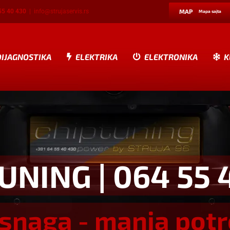
55 40 430
|
info@strujaservis.rs
MAP
Mapa sajta
DIJAGNOSTIKA
ELEKTRIKA
ELEKTRONIKA
K
TUNING
| 064 55 
snaga - manja pot