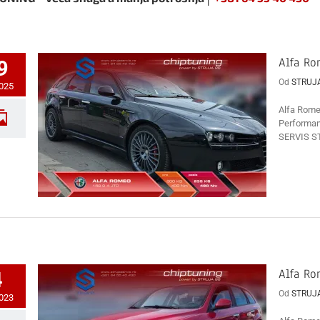
Alfa Ro
9
Od
STRUJ
2025
Alfa Rome
Performan
SERVIS ST
Alfa Ro
4
Od
STRUJ
2023