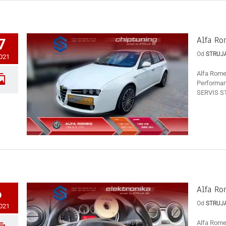
Alfa Ro
7
Od
STRUJ
2021
Alfa Rome
Performan
SERVIS ST
Alfa Ro
6
Od
STRUJ
2021
Alfa Rome