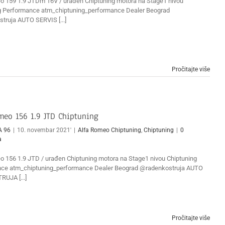
o 159 1.9 JTDm 16V / urađen Chiptuning motora na Stage1 nivou
g Performance atm_chiptuning_performance Dealer Beograd
truja AUTO SERVIS [...]
Pročitajte više
meo 156 1.9 JTD Chiptuning
A 96
|
10. novembar 2021'
|
Alfa Romeo Chiptuning
,
Chiptuning
|
0
a
o 156 1.9 JTD / urađen Chiptuning motora na Stage1 nivou Chiptuning
ce atm_chiptuning_performance Dealer Beograd @radenkostruja AUTO
RUJA [...]
Pročitajte više