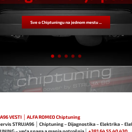
Sve o Chiptuningu na jednom mestu ...
A96 VESTI │ ALFA ROMEO Chiptuning
ervis STRUJA96 │ Chiptuning – Dijagnostika – Elektrika – Ele
UNING – veća snaga a manja potrošnja│
+381 64 55 40 430