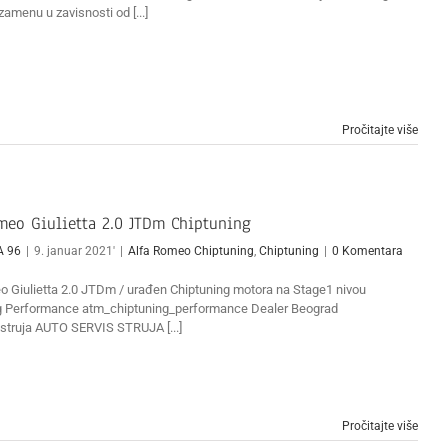
zamenu u zavisnosti od [...]
Pročitajte više
meo Giulietta 2.0 JTDm Chiptuning
A 96
|
9. januar 2021'
|
Alfa Romeo Chiptuning
,
Chiptuning
|
0 Komentara
o Giulietta 2.0 JTDm / urađen Chiptuning motora na Stage1 nivou
g Performance atm_chiptuning_performance Dealer Beograd
truja AUTO SERVIS STRUJA [...]
Pročitajte više