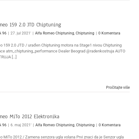
meo 159 2.0 JTD Chiptuning
A 96
|
27. jul 2021'
|
Alfa Romeo Chiptuning
,
Chiptuning
|
0 Komentara
o 159 2.0 JTD / urađen Chiptuning motora na Stage1 nivou Chiptuning
ce atm_chiptuning_performance Dealer Beograd @radenkostruja AUTO
RUJA [...]
Pročitajte više
meo MiTo 2012 Elektronika
A 96
|
6. maj 2021'
|
Alfa Romeo Chiptuning
,
Chiptuning
|
0 Komentara
o MiTo 2012 / Zamena senzora ugla volana Prvi znaci da je Senzor ugla