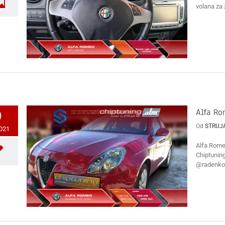
volana za 
Alfa Ro
9
Od
STRUJ
2021
Alfa Rome
Chiptunin
@radenkos