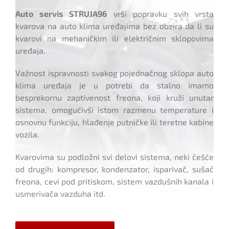
Auto servis STRUJA96
vrši popravku svih vrsta
kvarova na auto klima uređajima bez obzira da li su
kvarovi na mehaničkim ili električnim sklopovima
uređaja.
Važnost ispravnosti svakog pojednačnog sklopa auto
klima uređaja je u potrebi da stalno imamo
besprekornu zaptivenost freona, koji kruži unutar
sistema, omogućivši istom razmenu temperature i
osnovnu funkciju, hlađenje putničke ili teretne kabine
vozila.
Kvarovima su podložni svi delovi sistema, neki češće
od drugih: kompresor, kondenzator, isparivač, sušač
freona, cevi pod pritiskom, sistem vazdušnih kanala i
usmerivača vazduha itd.