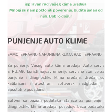
ispravan rad vašeg klima uređaja.
Mnogi su nam poklonili poverenje. Budite jedan od
njih. Dobro došli!
PUNJENJE AUTO KLIME
SAMO ISPRAVNO NAPUNJENA KLIMA RADI ISPRAVNO
Za punjenje Vašeg auto klima uređaja, Auto servis
STRUJA96 koristi najsavremenije servisne stanice za
punjenje i dijagnostiku klima uređaja. Uređaji su
kalibrisani i atestirani, softverski nadgledani i
apsolutno pouzdani.
Softver sa bazom podataka Stanice za punjenje i
dijagnostiku klima uređaja, poseduje bazu podataka