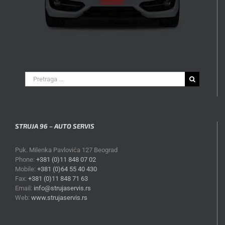
Search
for:
STRUJA 96 – AUTO SERVIS
Puk. Milenka Pavlovića 127 Beograd
Phone:
+381 (0)11 848 07 02
Mobile:
+381 (0)64 55 40 430
Fax:
+381 (0)11 848 71 63
Email:
info@strujaservis.rs
Web:
www.strujaservis.rs