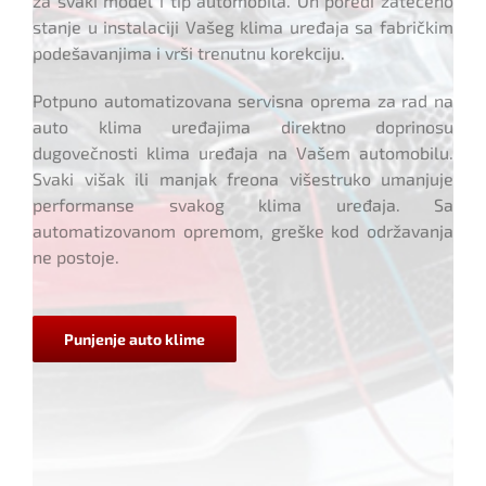
za svaki model i tip automobila. On poredi zatečeno
stanje u instalaciji Vašeg klima uređaja sa fabričkim
podešavanjima i vrši trenutnu korekciju.
Potpuno automatizovana servisna oprema za rad na
auto klima uređajima direktno doprinosu
dugovečnosti klima uređaja na Vašem automobilu.
Svaki višak ili manjak freona višestruko umanjuje
performanse svakog klima uređaja. Sa
automatizovanom opremom, greške kod održavanja
ne postoje.
Punjenje auto klime