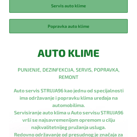
Servis auto klime
Popravka auto klime
AUTO KLIME
PUNJENJE, DEZINFEKCIJA, SERVIS, POPRAVKA,
REMONT
Auto servis STRUJA96 kao jednu od specijalnosti
ima održavanje i popravku klima uređaja na
automobilima.
Servisiranje auto klima u Auto servisu STRUJA96
vrši se najsavremenijom opremom u cilju
najkvalitetnijeg pružanja usluga.
Redovno održavanje od presudnog je značaja za