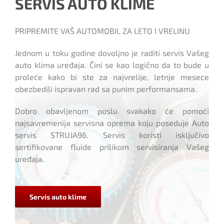
SERVIS AUTO KLIME
PRIPREMITE VAŠ AUTOMOBIL ZA LETO I VRELINU
Jednom u toku godine dovoljno je raditi servis Vašeg
auto klima uređaja. Čini se kao logično da to bude u
proleće kako bi ste za najvrelije, letnje mesece
obezbedili ispravan rad sa punim performansama.
Dobro obavljenom poslu svakako će pomoći
najsavremenija servisna oprema koju poseduje Auto
servis STRUJA96. Servis koristi isključivo
sertifikovane fluide prilikom servisiranja Vašeg
uređaja.
Servis auto klime