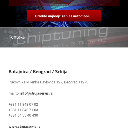
Uradite najbolje za Vaš automobil ...
Kontakt
Batajnica / Beograd / Srbija
Pukovnika Milenka Pavlovića 127, Beograd 11273
mailto:
info@strujaservis.rs
+381 11 848 07 02
+381 11 848 71 63
+381 64 55 40 430
www.strujaservis.rs