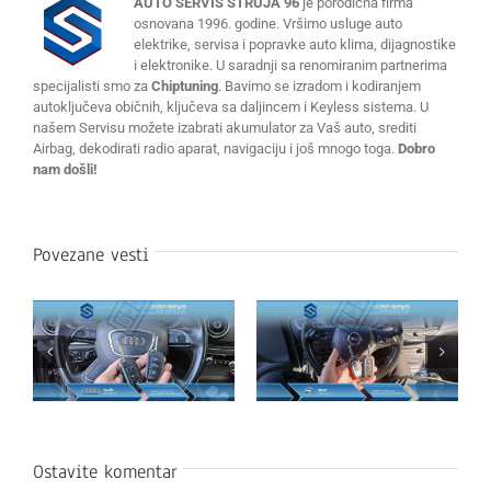
AUTO SERVIS STRUJA 96
je porodična firma
osnovana 1996. godine. Vršimo usluge auto
elektrike, servisa i popravke auto klima, dijagnostike
i elektronike. U saradnji sa renomiranim partnerima
specijalisti smo za
Chiptuning
. Bavimo se izradom i kodiranjem
autoključeva običnih, ključeva sa daljincem i Keyless sistema. U
našem Servisu možete izabrati akumulator za Vaš auto, srediti
Airbag, dekodirati radio aparat, navigaciju i još mnogo toga.
Dobro
nam došli!
Povezane vesti
Ostavite komentar