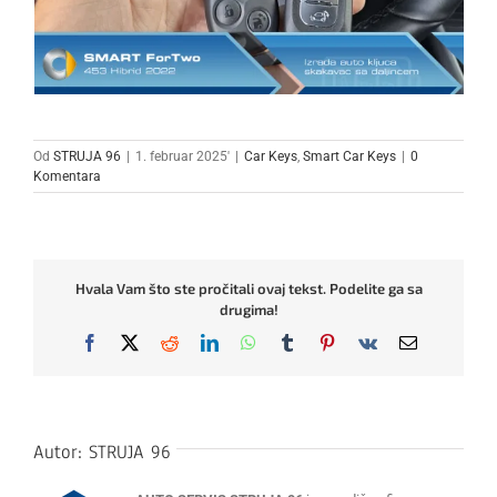
Od
STRUJA 96
|
1. februar 2025'
|
Car Keys
,
Smart Car Keys
|
0
Komentara
Hvala Vam što ste pročitali ovaj tekst. Podelite ga sa
drugima!
Facebook
X
Reddit
LinkedIn
WhatsApp
Tumblr
Pinterest
Vk
Email
Autor:
STRUJA 96