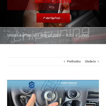
autoključeva
Autoključevi ...
SMART ForTwo 453 Hibrid 2022 – Auto ključevi
Prethodno
Sledeće