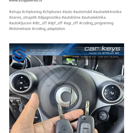
www.strujaservis.rs
#struja #chiptuning #chiptunes #auto #automobil #autoelektronika
#servis_struja96 #dijagnostika #autoklime #autoelektrika
#autokljucevi #dtc_off #dpf_off #agr_off #coding_programing
#kilometraze #coding_adaptation