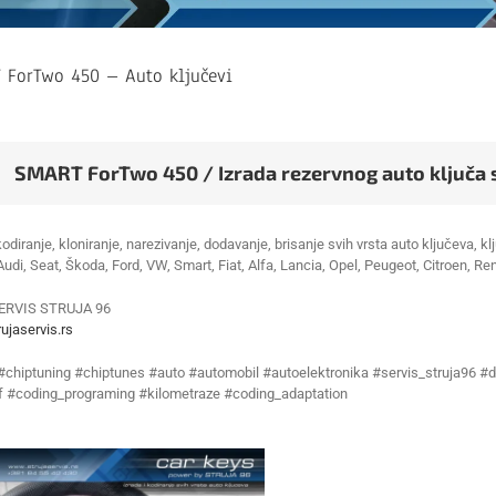
 ForTwo 450 – Auto ključevi
SMART ForTwo 450 / Izrada rezervnog auto ključa 
kodiranje, kloniranje, narezivanje, dodavanje, brisanje svih vrsta auto ključeva,
 Audi, Seat, Škoda, Ford, VW, Smart, Fiat, Alfa, Lancia, Opel, Peugeot, Citroen, Re
ERVIS STRUJA 96
ujaservis.rs
 #chiptuning #chiptunes #auto #automobil #autoelektronika #servis_struja96 #d
f #coding_programing #kilometraze #coding_adaptation