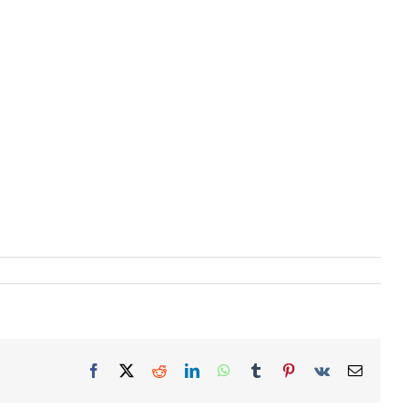
Facebook
X
Reddit
LinkedIn
WhatsApp
Tumblr
Pinterest
Vk
Email