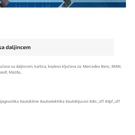
sa daljincem
 ključeva sa daljincem, kartica, keyless ključeva za: Mercedes Benc, BMW,
nault, Mazda,..
ijagnostika #autoklime #autoelektrika #autokljucevi #dtc_off #dpf_off