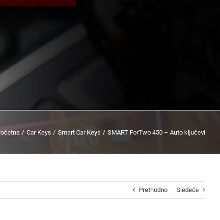
očetna
Car Keys
Smart Car Keys
SMART ForTwo 450 – Auto ključevi
Prethodno
Sledeće