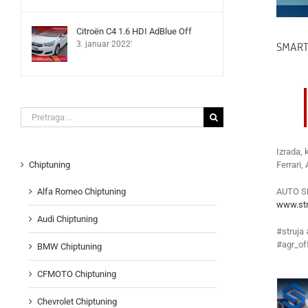
Citroën C4 1.6 HDI AdBlue Off
SMART
3. januar 2022'
Search
for:
Izrada, 
Ferrari,
Chiptuning
AUTO S
Alfa Romeo Chiptuning
www.str
Audi Chiptuning
#struja
#agr_of
BMW Chiptuning
CFMOTO Chiptuning
Chevrolet Chiptuning