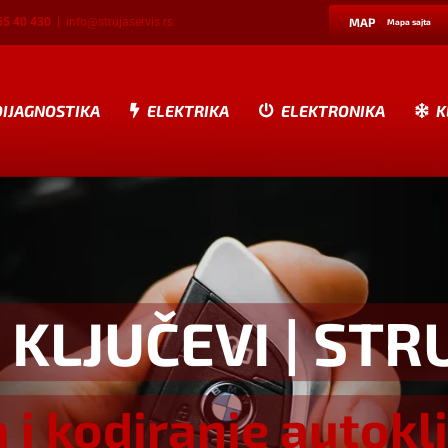
55 40 430
|
info@strujaservis.rs
MAP
Mapa sajta
DIJAGNOSTIKA
ELEKTRIKA
ELEKTRONIKA
K
 KLJUČEVI
| STR
a i kodiranje autokl