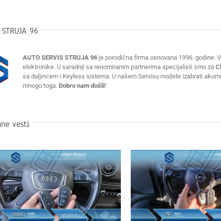
:
STRUJA 96
AUTO SERVIS STRUJA 96
je porodična firma osnovana 1996. godine. Vr
elektronike. U saradnji sa renomiranim partnerima specijalisti smo za
C
sa daljincem i Keyless sistema. U našem Servisu možete izabrati akumulat
mnogo toga.
Dobro nam došli!
ne vesti