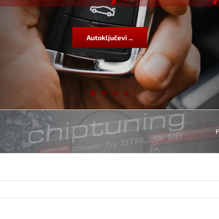
Autoključevi ...
P