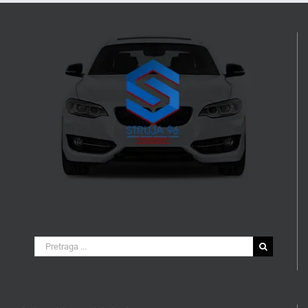
Search
for: