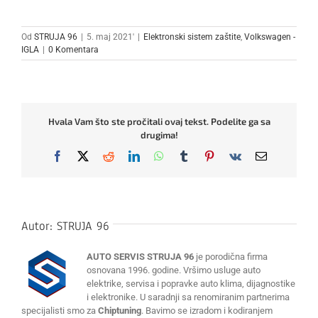
Od
STRUJA 96
|
5. maj 2021'
|
Elektronski sistem zaštite
,
Volkswagen -
IGLA
|
0 Komentara
Hvala Vam što ste pročitali ovaj tekst. Podelite ga sa
drugima!
Facebook
X
Reddit
LinkedIn
WhatsApp
Tumblr
Pinterest
Vk
Email
Autor:
STRUJA 96
AUTO SERVIS STRUJA 96
je porodična firma
osnovana 1996. godine. Vršimo usluge auto
elektrike, servisa i popravke auto klima, dijagnostike
i elektronike. U saradnji sa renomiranim partnerima
specijalisti smo za
Chiptuning
. Bavimo se izradom i kodiranjem