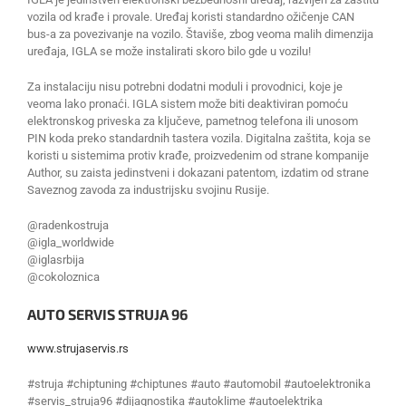
vozila od krađe i provale. Uređaj koristi standardno ožičenje CAN
bus-a za povezivanje na vozilo. Štaviše, zbog veoma malih dimenzija
uređaja, IGLA se može instalirati skoro bilo gde u vozilu!
Za instalaciju nisu potrebni dodatni moduli i provodnici, koje je
veoma lako pronaći. IGLA sistem može biti deaktiviran pomoću
elektronskog priveska za ključeve, pametnog telefona ili unosom
PIN koda preko standardnih tastera vozila. Digitalna zaštita, koja se
koristi u sistemima protiv krađe, proizvedenim od strane kompanije
Author, su zaista jedinstveni i dokazani patentom, izdatim od strane
Saveznog zavoda za industrijsku svojinu Rusije.
@radenkostruja
@igla_worldwide
@iglasrbija
@cokoloznica
AUTO SERVIS STRUJA 96
www.strujaservis.rs
#struja #chiptuning #chiptunes #auto #automobil #autoelektronika
#servis_struja96 #dijagnostika #autoklime #autoelektrika