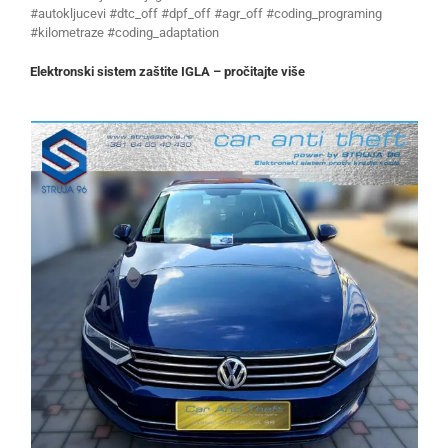
#autokljucevi #dtc_off #dpf_off #agr_off #coding_programing
#kilometraze #coding_adaptation
Elektronski sistem zaštite IGLA – pročitajte više