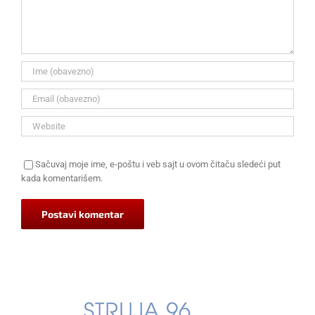
Sačuvaj moje ime, e-poštu i veb sajt u ovom čitaču sledeći put
kada komentarišem.