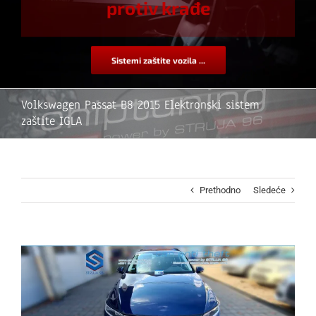
protiv krađe
Sistemi zaštite vozila ...
Volkswagen Passat B8 2015 Elektronski sistem
zaštite IGLA
Prethodno
Sledeće