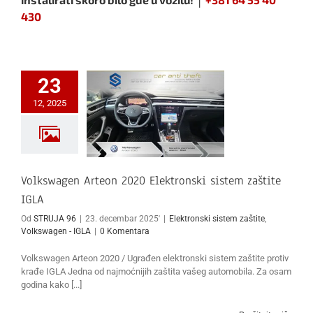
430
23
12, 2025
Volkswagen Arteon 2020 Elektronski sistem zaštite
IGLA
Od
STRUJA 96
|
23. decembar 2025'
|
Elektronski sistem zaštite
,
Volkswagen - IGLA
|
0 Komentara
Volkswagen Arteon 2020 / Ugrađen elektronski sistem zaštite protiv
krađe IGLA Jedna od najmoćnijih zaštita vašeg automobila. Za osam
godina kako [...]