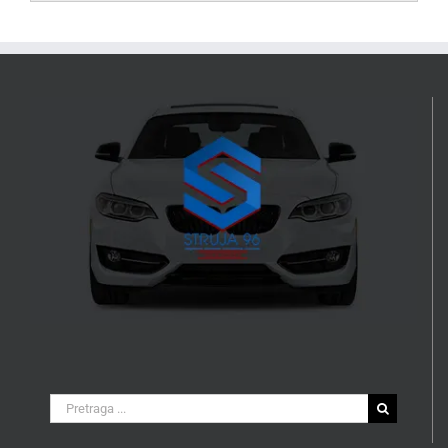
Search
for: