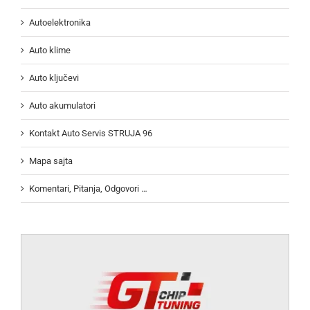
Autoelektronika
Auto klime
Auto ključevi
Auto akumulatori
Kontakt Auto Servis STRUJA 96
Mapa sajta
Komentari, Pitanja, Odgovori …