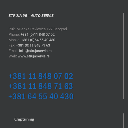
STRUJA 96 – AUTO SERVIS
Puk. Milenka Pavlovića 127 Beograd
Phone:
+381 (0)11 848 07 02
Mobile:
+381 (0)64 55 40 430
Fax:
+381 (0)11 848 71 63
Email:
info@strujaservis.rs
Web:
www.strujaservis.rs
Chiptuning