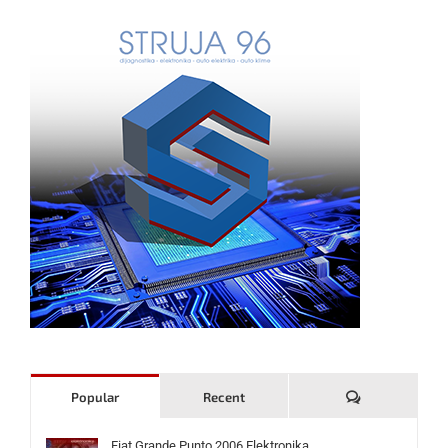
Komentari
Popular
Recent
Fiat Grande Punto 2006 Elektronika