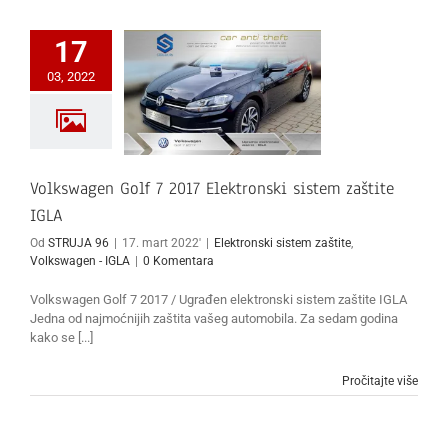
17
03, 2022
Volkswagen Golf 7 2017 Elektronski sistem zaštite
IGLA
Od
STRUJA 96
|
17. mart 2022'
|
Elektronski sistem zaštite
,
Volkswagen - IGLA
|
0 Komentara
Volkswagen Golf 7 2017 / Ugrađen elektronski sistem zaštite IGLA
Jedna od najmoćnijih zaštita vašeg automobila. Za sedam godina
kako se [...]
Pročitajte više