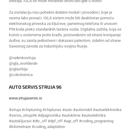
uređaja, IGLA se može instalirati skoro bilo gde u vozilu!
Za instalaciju nisu potrebni dodatni moduli i provodnici, koje je
veoma lako pronaći. IGLA sistem može biti deaktiviran pomoću
elektronskog priveska za ključeve, pametnog telefona ili unosom
PIN koda preko standardnih tastera vozila. Digitalna zaštita, koja se
koristi u sistemima protiv krađe, proizvedenim od strane kompanije
Author, su zaista jedinstveni i dokazani patentom, izdatim od strane
Saveznog zavoda za industrijsku svojinu Rusije.
@radenkostruja
@igla_worldwide
@iglasrbija
@cokoloznica
AUTO SERVIS STRUJA 96
www.strujaservis.rs
#struja #chiptuning #chiptunes #auto #automobil #autoelektronika
#servis_struja96 #dijagnostika #autoklime #autoelektrika
#autokljucevi #dtc_off #dpf_off #agr_off #coding_programing
#kilometraze #coding_adaptation