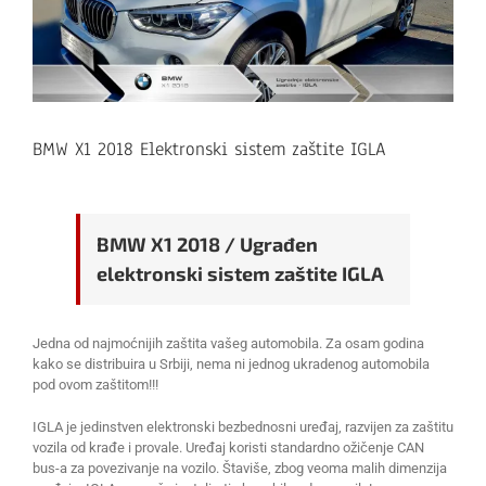
BMW X1 2018 Elektronski sistem zaštite IGLA
BMW X1 2018 / Ugrađen
elektronski sistem zaštite IGLA
Jedna od najmoćnijih zaštita vašeg automobila. Za osam godina
kako se distribuira u Srbiji, nema ni jednog ukradenog automobila
pod ovom zaštitom!!!
IGLA je jedinstven elektronski bezbednosni uređaj, razvijen za zaštitu
vozila od krađe i provale. Uređaj koristi standardno ožičenje CAN
bus-a za povezivanje na vozilo. Štaviše, zbog veoma malih dimenzija