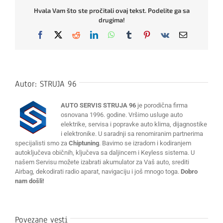
Hvala Vam što ste pročitali ovaj tekst. Podelite ga sa
drugima!
Facebook
X
Reddit
LinkedIn
WhatsApp
Tumblr
Pinterest
Vk
Email
Autor:
STRUJA 96
AUTO SERVIS STRUJA 96
je porodična firma
osnovana 1996. godine. Vršimo usluge auto
elektrike, servisa i popravke auto klima, dijagnostike
i elektronike. U saradnji sa renomiranim partnerima
specijalisti smo za
Chiptuning
. Bavimo se izradom i kodiranjem
autoključeva običnih, ključeva sa daljincem i Keyless sistema. U
našem Servisu možete izabrati akumulator za Vaš auto, srediti
Airbag, dekodirati radio aparat, navigaciju i još mnogo toga.
Dobro
nam došli!
Povezane vesti