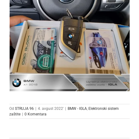
Od
STRUJA 96
|
4. avgust 2022'
|
BMW - IGLA
,
Elektronski sistem
zaštite
|
0 Komentara