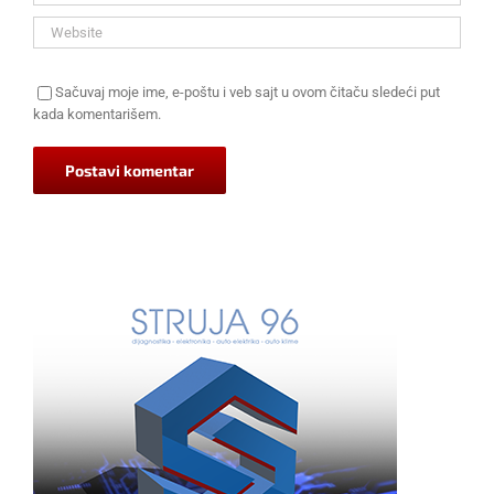
Sačuvaj moje ime, e-poštu i veb sajt u ovom čitaču sledeći put
kada komentarišem.