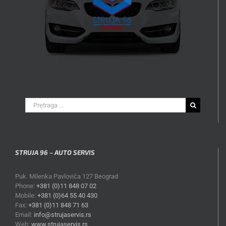
Search
for:
STRUJA 96 – AUTO SERVIS
Puk. Milenka Pavlovića 127 Beograd
Phone:
+381 (0)11 848 07 02
Mobile:
+381 (0)64 55 40 430
Fax:
+381 (0)11 848 71 63
Email:
info@strujaservis.rs
Web:
www.strujaservis.rs