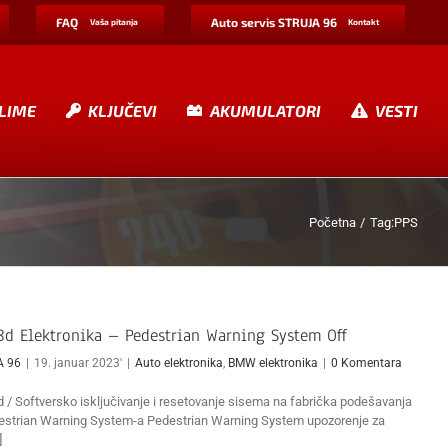
FAQ
Auto servis STRUJA 96
Vaša pitanja
Kontakt
LIME
KLJUČEVI
AKUMULATORI
VESTI
Početna
Tag:
PPS
d Elektronika – Pedestrian Warning System Off
A 96
|
19. januar 2023'
|
Auto elektronika
,
BMW elektronika
|
0 Komentara
/ Softversko isključivanje i resetovanje sisema na fabrička podešavanja
trian Warning System-a Pedestrian Warning System upozorenje za
]