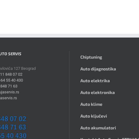
UTO SERVIS
Chiptuning
avlovića 127 Beograd
Auto dijagnostika
)11 848 07 02
)64 55 40 430
Auto elektrika
 848 71 63
jaservis.rs
Auto elektronika
aservis.rs
Auto klime
Auto ključevi
Auto akumulatori