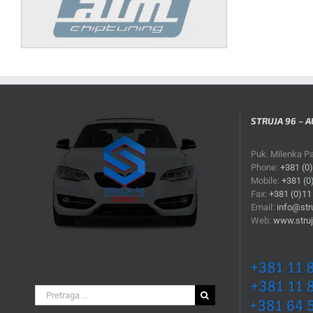
STRUJA 96 – A
Puk. Milenka P
Phone:
+381 (0
Mobile:
+381 (0
Fax:
+381 (0)11
Email:
info@stru
Web:
www.struj
Search
for: