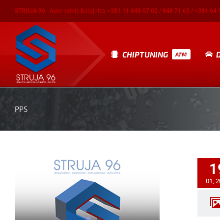
Skip
STRUJA 96
- Auto servis Batajnica
+381 11 848 07 02 / 848 71 63 / +381 64 
to
content
CHIPTUNING
ATM
PPS
1
01, 