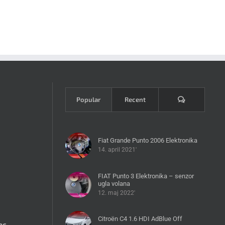
Komentari
Popular
Recent
Fiat Grande Punto 2006 Elektronika
14. april 2021'
FIAT Punto 3 Elektronika – senzor
ugla volana
12. maj 2022'
Citroën C4 1.6 HDI AdBlue Off