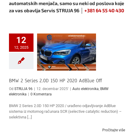
automatskih menjača, samo su neki od poslova koje
za vas obavlja Servis STRUJA 96 │
+381 64 55 40 430
12
12, 2025
BMW 2 Series 2.0D 150 HP 2020 AdBlue Off
Od
STRUJA 96
|
12. decembar 2025'
|
Auto elektronika
,
BMW
elektronika
|
0 Komentara
BMW 2 Series 2.0D 150 HP 2020 / urađeno odjavljivanje AdBlue
sistema iz motornog računara SCR (selective catalytic reduction) –
selektivna [...]
Pročitajte više