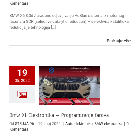
Komentara
BMW X6 3.0d / urađeno odjavljivanje AdBlue sistema iz motornog
računara SCR (selective catalytic reduction) – selektivna katalitička
redukcija je tehnologija [...]
Pročitajte više
19
05, 2022
Bmw X1 Elektronika – Programiranje farova
Od
STRUJA 96
|
19. maj 2022'
|
Auto elektronika
,
BMW elektronika
|
0
Komentara