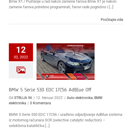
Bmw X1 / Puštanje u rad nakon zamene farova Bmw X1 je nakon
zamene farova potrebno programirati, farovi rade pogrešno i [...]
Pročitajte više
12
02, 2022
BMW 5 Serie 530 EDC 17C56 AdBlue Off
Od
STRUJA 96
|
12. februar 2022'
|
Auto elektronika
,
BMW
elektronika
|
0 Komentara
BMW 5 Serie 530 EDC 17C56 / urađeno odjavljivanje AdBlue sistema
iz motornog računara SCR (selective catalytic reduction) –
selektivna katalitička [...]