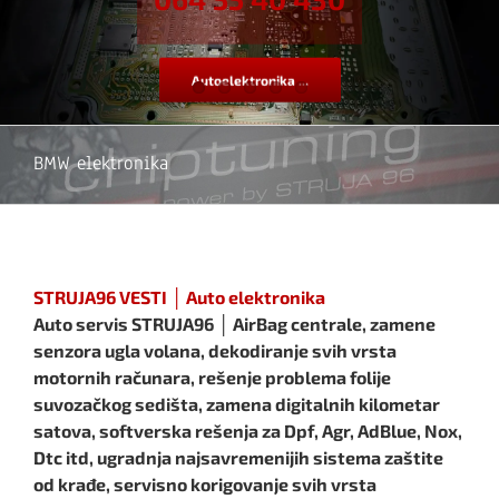
Autoelektronika ...
BMW elektronika
STRUJA96 VESTI │ Auto elektronika
Auto servis STRUJA96 │ AirBag centrale, zamene
senzora ugla volana, dekodiranje svih vrsta
motornih računara, rešenje problema folije
suvozačkog sedišta, zamena digitalnih kilometar
satova, softverska rešenja za Dpf, Agr, AdBlue, Nox,
Dtc itd, ugradnja najsavremenijih sistema zaštite
od krađe, servisno korigovanje svih vrsta