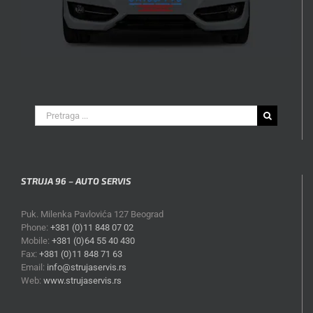
Search
for:
STRUJA 96 – AUTO SERVIS
Puk. Milenka Pavlovića 127 Beograd
Phone:
+381 (0)11 848 07 02
Mobile:
+381 (0)64 55 40 430
Fax:
+381 (0)11 848 71 63
Email:
info@strujaservis.rs
Web:
www.strujaservis.rs