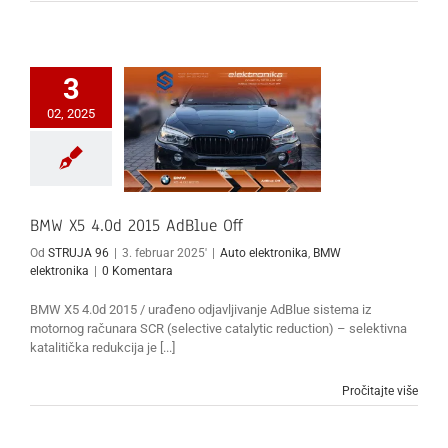
3
02, 2025
BMW X5 4.0d 2015 AdBlue Off
Od
STRUJA 96
|
3. februar 2025'
|
Auto elektronika
,
BMW
elektronika
|
0 Komentara
BMW X5 4.0d 2015 / urađeno odjavljivanje AdBlue sistema iz
motornog računara SCR (selective catalytic reduction) – selektivna
katalitička redukcija je [...]
Pročitajte više