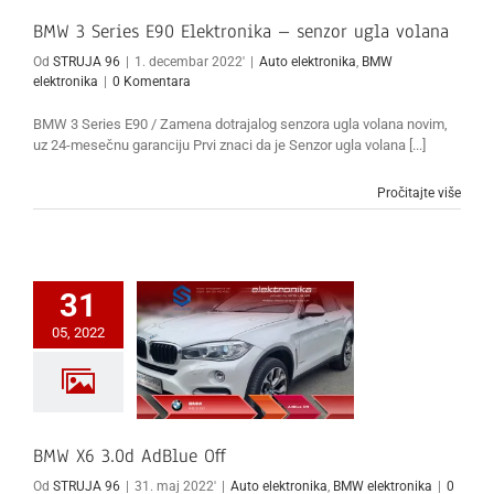
BMW 3 Series E90 Elektronika – senzor ugla volana
Od
STRUJA 96
|
1. decembar 2022'
|
Auto elektronika
,
BMW
elektronika
|
0 Komentara
BMW 3 Series E90 / Zamena dotrajalog senzora ugla volana novim,
uz 24-mesečnu garanciju Prvi znaci da je Senzor ugla volana [...]
Pročitajte više
31
05, 2022
BMW X6 3.0d AdBlue Off
Od
STRUJA 96
|
31. maj 2022'
|
Auto elektronika
,
BMW elektronika
|
0