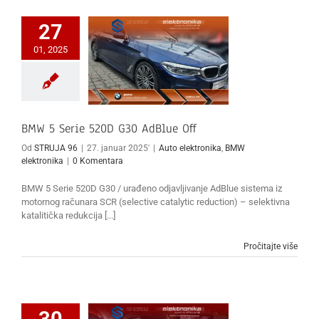
27
01, 2025
BMW 5 Serie 520D G30 AdBlue Off
Od
STRUJA 96
|
27. januar 2025'
|
Auto elektronika
,
BMW
elektronika
|
0 Komentara
BMW 5 Serie 520D G30 / urađeno odjavljivanje AdBlue sistema iz
motornog računara SCR (selective catalytic reduction) – selektivna
katalitička redukcija [...]
Pročitajte više