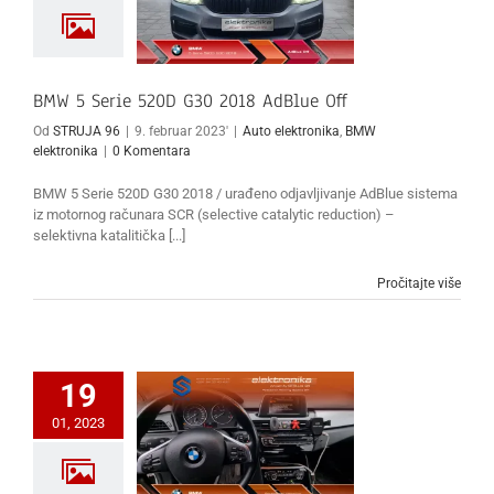
BMW 5 Serie 520D G30 2018 AdBlue Off
Od
STRUJA 96
|
9. februar 2023'
|
Auto elektronika
,
BMW
elektronika
|
0 Komentara
BMW 5 Serie 520D G30 2018 / urađeno odjavljivanje AdBlue sistema
iz motornog računara SCR (selective catalytic reduction) –
selektivna katalitička [...]
Pročitajte više
19
01, 2023