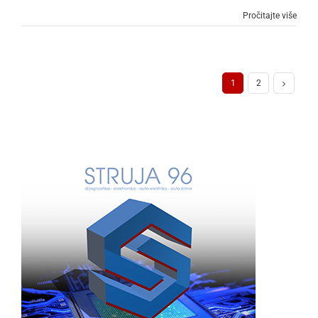
Pročitajte više
1
2