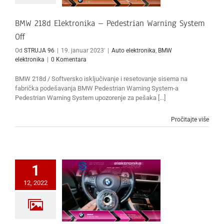
BMW 218d Elektronika – Pedestrian Warning System
Off
Od
STRUJA 96
|
19. januar 2023'
|
Auto elektronika
,
BMW
elektronika
|
0 Komentara
BMW 218d / Softversko isključivanje i resetovanje sisema na
fabrička podešavanja BMW Pedestrian Warning System-a
Pedestrian Warning System upozorenje za pešaka [...]
Pročitajte više
1
12, 2022