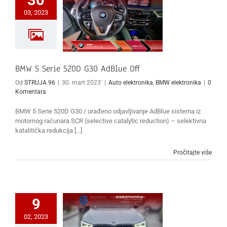
30
03, 2023
BMW 5 Serie 520D G30 AdBlue Off
Od
STRUJA 96
|
30. mart 2023'
|
Auto elektronika
,
BMW elektronika
|
0
Komentara
BMW 5 Serie 520D G30 / urađeno odjavljivanje AdBlue sistema iz
motornog računara SCR (selective catalytic reduction) – selektivna
katalitička redukcija [...]
Pročitajte više
9
02, 2023