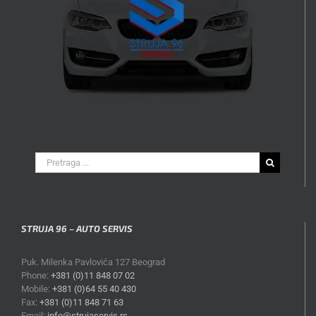
Search
for:
STRUJA 96 – AUTO SERVIS
Puk. Milenka Pavlovića 127 Beograd
Phone:
+381 (0)11 848 07 02
Mobile:
+381 (0)64 55 40 430
Fax:
+381 (0)11 848 71 63
Email:
info@strujaservis.rs