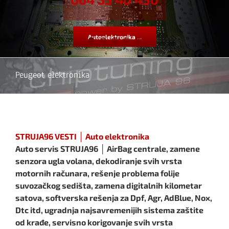
Autoelektronika ...
Peugeot elektronika
STRUJA96 VESTI │ Auto elektronika
Auto servis STRUJA96 │ AirBag centrale, zamene
senzora ugla volana, dekodiranje svih vrsta
motornih računara, rešenje problema folije
suvozačkog sedišta, zamena digitalnih kilometar
satova, softverska rešenja za Dpf, Agr, AdBlue, Nox,
Dtc itd, ugradnja najsavremenijih sistema zaštite
od krađe, servisno korigovanje svih vrsta