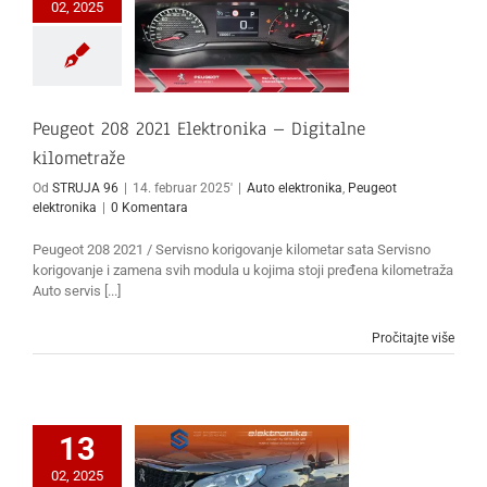
02, 2025
Peugeot 208 2021 Elektronika – Digitalne
kilometraže
Od
STRUJA 96
|
14. februar 2025'
|
Auto elektronika
,
Peugeot
elektronika
|
0 Komentara
Peugeot 208 2021 / Servisno korigovanje kilometar sata Servisno
korigovanje i zamena svih modula u kojima stoji pređena kilometraža
Auto servis [...]
Pročitajte više
13
02, 2025