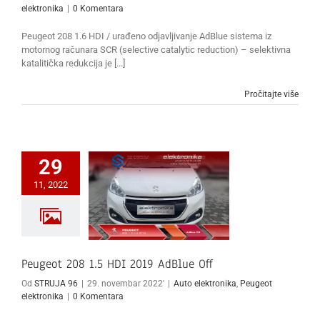
elektronika
|
0 Komentara
Peugeot 208 1.6 HDI / urađeno odjavljivanje AdBlue sistema iz
motornog računara SCR (selective catalytic reduction) – selektivna
katalitička redukcija je [...]
Pročitajte više
29
11, 2022
Peugeot 208 1.5 HDI 2019 AdBlue Off
Od
STRUJA 96
|
29. novembar 2022'
|
Auto elektronika
,
Peugeot
elektronika
|
0 Komentara