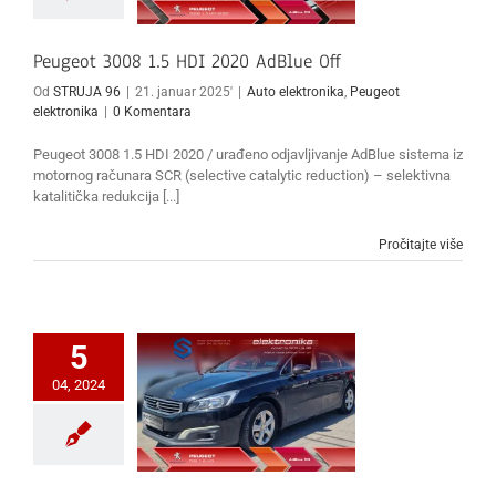
Peugeot 3008 1.5 HDI 2020 AdBlue Off
Od
STRUJA 96
|
21. januar 2025'
|
Auto elektronika
,
Peugeot
elektronika
|
0 Komentara
Peugeot 3008 1.5 HDI 2020 / urađeno odjavljivanje AdBlue sistema iz
motornog računara SCR (selective catalytic reduction) – selektivna
katalitička redukcija [...]
Pročitajte više
5
04, 2024