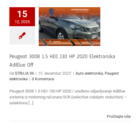
15
12, 2025
Peugeot 3008 1.5 HDI 130 HP 2020 Elektronika
AdBlue Off
Od
STRUJA 96
|
15. decembar 2025'
|
Auto elektronika
,
Peugeot
elektronika
|
0 Komentara
Peugeot 3008 1.5 HDI 130 HP 2020 / urađeno odjavljivanje AdBlue
sistema iz motornog računara SCR (selective catalytic reduction) –
selektivna [...]
Pročitajte više