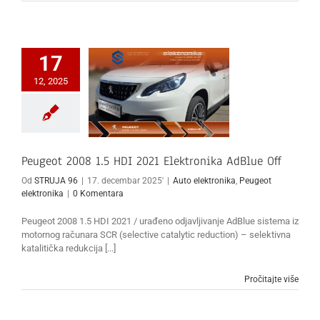
17
12, 2025
Peugeot 2008 1.5 HDI 2021 Elektronika AdBlue Off
Od
STRUJA 96
|
17. decembar 2025'
|
Auto elektronika
,
Peugeot
elektronika
|
0 Komentara
Peugeot 2008 1.5 HDI 2021 / urađeno odjavljivanje AdBlue sistema iz
motornog računara SCR (selective catalytic reduction) – selektivna
katalitička redukcija [...]
Pročitajte više