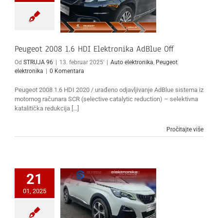
Peugeot 2008 1.6 HDI Elektronika AdBlue Off
Od
STRUJA 96
|
13. februar 2025'
|
Auto elektronika
,
Peugeot
elektronika
|
0 Komentara
Peugeot 2008 1.6 HDI 2020 / urađeno odjavljivanje AdBlue sistema iz
motornog računara SCR (selective catalytic reduction) – selektivna
katalitička redukcija [...]
Pročitajte više
21
01, 2025