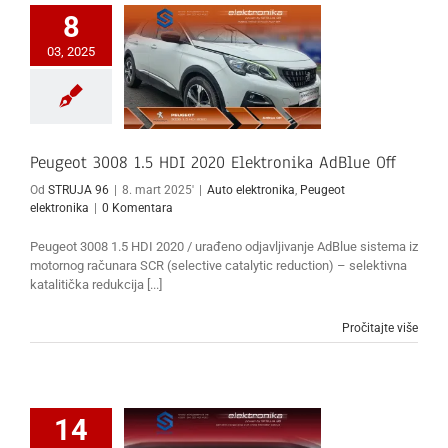
8
03, 2025
Peugeot 3008 1.5 HDI 2020 Elektronika AdBlue Off
Od
STRUJA 96
|
8. mart 2025'
|
Auto elektronika
,
Peugeot
elektronika
|
0 Komentara
Peugeot 3008 1.5 HDI 2020 / urađeno odjavljivanje AdBlue sistema iz
motornog računara SCR (selective catalytic reduction) – selektivna
katalitička redukcija [...]
Pročitajte više
14