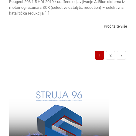
Peugeot 208 1.5 HDI 2019 / urađeno odjavljivanje AdBlue sistema iz
motornog računara SCR (selective catalytic reduction) – selektivna
katalitička redukcija [...]
Pročitajte više
1
2