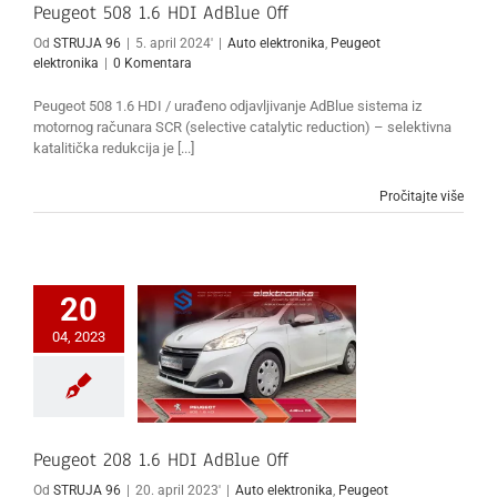
Peugeot 508 1.6 HDI AdBlue Off
Od
STRUJA 96
|
5. april 2024'
|
Auto elektronika
,
Peugeot
elektronika
|
0 Komentara
Peugeot 508 1.6 HDI / urađeno odjavljivanje AdBlue sistema iz
motornog računara SCR (selective catalytic reduction) – selektivna
katalitička redukcija je [...]
Pročitajte više
20
04, 2023
Peugeot 208 1.6 HDI AdBlue Off
Od
STRUJA 96
|
20. april 2023'
|
Auto elektronika
,
Peugeot