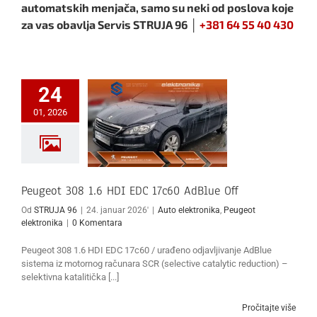
automatskih menjača, samo su neki od poslova koje
za vas obavlja Servis STRUJA 96 │
+381 64 55 40 430
24
01, 2026
Peugeot 308 1.6 HDI EDC 17c60 AdBlue Off
Od
STRUJA 96
|
24. januar 2026'
|
Auto elektronika
,
Peugeot
elektronika
|
0 Komentara
Peugeot 308 1.6 HDI EDC 17c60 / urađeno odjavljivanje AdBlue
sistema iz motornog računara SCR (selective catalytic reduction) –
selektivna katalitička [...]
Pročitajte više