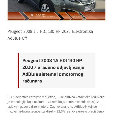
Peugeot 3008 1.5 HDI 130 HP 2020 Elektronika
AdBlue Off
Peugeot 3008 1.5 HDI 130 HP
2020 / urađeno odjavljivanje
AdBlue sistema iz motornog
računara
SCR (selective catalytic reduction) – selektivna katalitička redukcija
je tehnologija koja se koristi za redukciju azotnih oksida (NOx) iz
izduvnih gasova dizel motora. Zasnovana je na AdBlue® koji se
naziva i izduvna tečnost za dizel – 32,5% rastvora uree u prečišćenoj