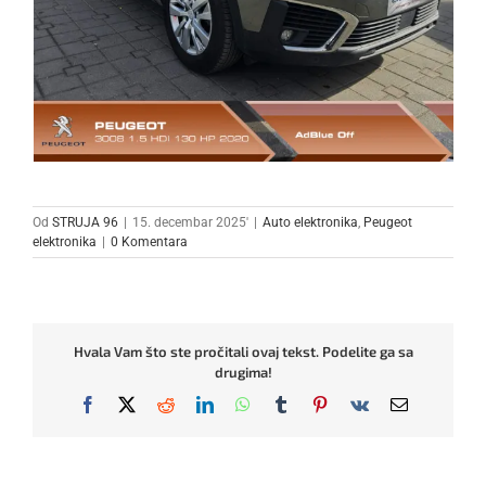
Od
STRUJA 96
|
15. decembar 2025'
|
Auto elektronika
,
Peugeot
elektronika
|
0 Komentara
Hvala Vam što ste pročitali ovaj tekst. Podelite ga sa
drugima!
Facebook
X
Reddit
LinkedIn
WhatsApp
Tumblr
Pinterest
Vk
Email