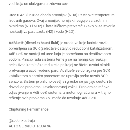
vodi koja se ubrizgava u izduvnu cev.
Urea u AdBlue® oslobađa amonijak (NH3) uz visoke temperature
izduvnih gasova. Ovaj amonijak hemijski reaguje sa azotnim
oksidima (NО i NО2) u katalitičkom pretvaraču kako bi se stvorila
neškodljiva para azota (N2) i vode (H2O).
AdBlue® (diesel exhaust fluid)
je sredstvo koje koriste vozila
opremljena sa SCR (selective catalytic reduction) katalizatorom.
AdBlue® se sastoji od uree koja je pomešana sa destilovanom
vodom. Princip rada sistema temelji se na hemijskoj reakciji
selektivne katalitičke redukcije pri kojoj se štetni azotni oksidi
pretvaraju u azot i vodenu paru. AdBlue® se ubrizgava pre SCR
katalizatora a samim procesom se upravlja preko raznih SCR
senzora. Sistem je prilično osetljiv i greške se javljaju često, i to
dovodi do problema u svakodnevnoj vožnji. Problem se rešava
odjavljivanjem AdBlue® sistema iz motornog računara – trajno
rešenje svih problema koji može da uzrokuje AdBlue®.
Chiptuning Performance
@radenkostruja
AUTO SERVIS STRUJA 96