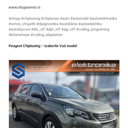
www.strujaservis.rs
#struja #chiptuning #chiptunes #auto #automobil #autoelektronika
#servis_struja96 #dijagnostika #autoklime #autoelektrika
#autokljucevi #dtc_off #dpf_off #agr_off #coding_programing
#kilometraze #coding_adaptation
Peugeot Chiptuning – izaberite Vaš model