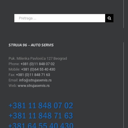
Search
for:
STRUJA 96 – AUTO SERVIS
Puk. Milenka Pavlovića 127 Beograd
Phone:
+381 (0)11 848 07 02
Mobile:
+381 (0)64 55 40 430
Fax:
+381 (0)11 848 71 63
Email:
info@strujaservis.rs
Web:
www.strujaservis.rs