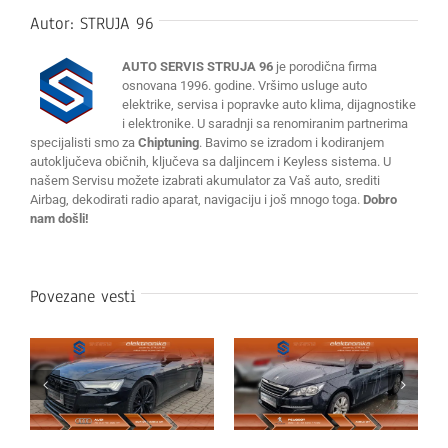
Autor:
STRUJA 96
AUTO SERVIS STRUJA 96
je porodična firma
osnovana 1996. godine. Vršimo usluge auto
elektrike, servisa i popravke auto klima, dijagnostike
i elektronike. U saradnji sa renomiranim partnerima
specijalisti smo za
Chiptuning
. Bavimo se izradom i kodiranjem
autoključeva običnih, ključeva sa daljincem i Keyless sistema. U
našem Servisu možete izabrati akumulator za Vaš auto, srediti
Airbag, dekodirati radio aparat, navigaciju i još mnogo toga.
Dobro
nam došli!
Povezane vesti