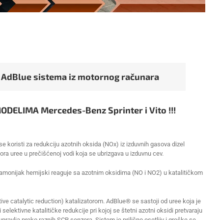
 AdBlue sistema iz motornog računara
LIMA Mercedes-Benz Sprinter i Vito !!!
 se koristi za redukciju azotnih oksida (NOx) iz izduvnih gasova dizel
ora uree u prečišćenoj vodi koja se ubrizgava u izduvnu cev.
amonijak hemijski reaguje sa azotnim oksidima (NО i NО2) u katalitičkom
ive catalytic reduction) katalizatorom. AdBlue® se sastoji od uree koja je
lektivne katalitičke redukcije pri kojoj se štetni azotni oksidi pretvaraju
avlja preko raznih SCR senzora. Sistem je prilično osetljiv i greške se