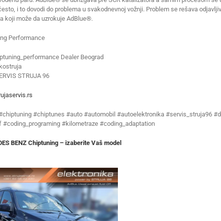
 često, i to dovodi do problema u svakodnevnoj vožnji. Problem se rešava odjavl
a koji može da uzrokuje AdBlue®.
ing Performance
ptuning_performance Dealer Beograd
ostruja
ERVIS STRUJA 96
ujaservis.rs
 #chiptuning #chiptunes #auto #automobil #autoelektronika #servis_struja96 #d
f #coding_programing #kilometraze #coding_adaptation
S BENZ Chiptuning – izaberite Vaš model