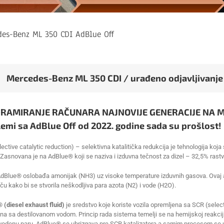
des-Benz ML 350 CDI AdBlue Off
Mercedes-Benz ML 350 CDI / urađeno odjavljivanje
RAMIRANJE RAČUNARA NAJNOVIJE GENERACIJE NA MODE
emi sa AdBlue Off od 2022. godine sada su prošlost!
ective catalytic reduction) – selektivna katalitička redukcija je tehnologija koja
Zasnovana je na AdBlue® koji se naziva i izduvna tečnost za dizel – 32,5% rastv
AdBlue® oslobađa amonijak (NH3) uz visoke temperature izduvnih gasova. Ovaj 
ču kako bi se stvorila neškodljiva para azota (N2) i vode (H2O).
 (diesel exhaust fluid)
je sredstvo koje koriste vozila opremljena sa SCR (select
 sa destilovanom vodom. Princip rada sistema temelji se na hemijskoj reakciji se
 vodenu paru. AdBlue® se ubrizgava pre SCR katalizatora a samim procesom se upr