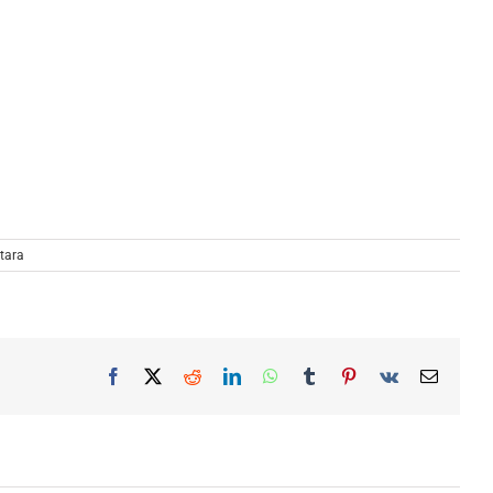
tara
Facebook
X
Reddit
LinkedIn
WhatsApp
Tumblr
Pinterest
Vk
Email