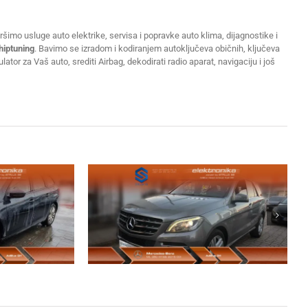
šimo usluge auto elektrike, servisa i popravke auto klima, dijagnostike i
hiptuning
. Bavimo se izradom i kodiranjem autoključeva običnih, ključeva
or za Vaš auto, srediti Airbag, dekodirati radio aparat, navigaciju i još