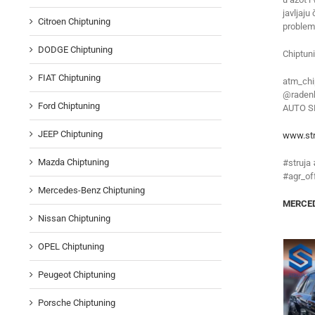
javljaju
Citroen Chiptuning
problem
DODGE Chiptuning
Chiptun
FIAT Chiptuning
atm_chi
@radenk
Ford Chiptuning
AUTO S
JEEP Chiptuning
www.str
Mazda Chiptuning
#struja
#agr_of
Mercedes-Benz Chiptuning
MERCEDE
Nissan Chiptuning
OPEL Chiptuning
Peugeot Chiptuning
Porsche Chiptuning