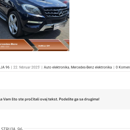
JA 96
|
22. februar 2025'
|
Auto elektronika
,
Mercedes-Benz elektronika
|
0 Komen
a Vam što ste pročitali ovaj tekst. Podelite ga sa drugima!
:
STRUJA 96