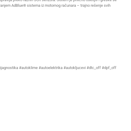
jivanjem AdBlue® sistema iz motornog računara – trajno rešenje svih
ijagnostika #autoklime #autoelektrika #autokljucevi #dtc_off #dpf_off