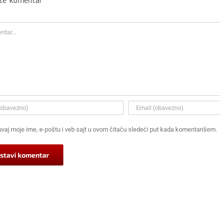
ite komentar
ar
vaj moje ime, e-poštu i veb sajt u ovom čitaču sledeći put kada komentarišem.