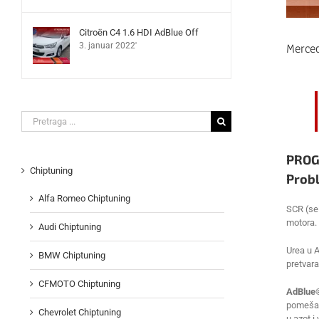
Citroën C4 1.6 HDI AdBlue Off
Merce
3. januar 2022'
Search
for:
PROG
Chiptuning
Probl
Alfa Romeo Chiptuning
SCR (sel
motora. 
Audi Chiptuning
Urea u 
BMW Chiptuning
pretvara
CFMOTO Chiptuning
AdBlue®
pomešana
Chevrolet Chiptuning
u azot i