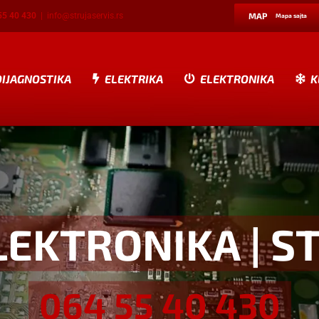
55 40 430
|
info@strujaservis.rs
MAP
Mapa sajta
DIJAGNOSTIKA
ELEKTRIKA
ELEKTRONIKA
K
LEKTRONIKA
| S
064 55 40 430