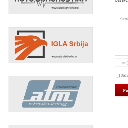
Ostav
Koment
Saču