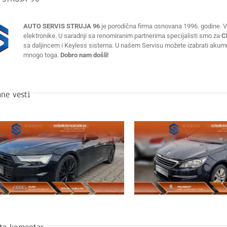
AUTO SERVIS STRUJA 96
je porodična firma osnovana 1996. godine. Vr
elektronike. U saradnji sa renomiranim partnerima specijalisti smo za
C
sa daljincem i Keyless sistema. U našem Servisu možete izabrati akumulat
mnogo toga.
Dobro nam došli!
ne vesti