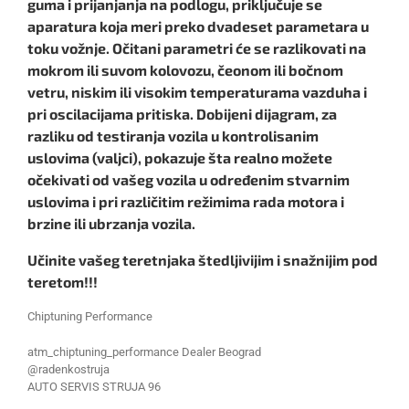
guma i prijanjanja na podlogu, priključuje se
aparatura koja meri preko dvadeset parametara u
toku vožnje. Očitani parametri će se razlikovati na
mokrom ili suvom kolovozu, čeonom ili bočnom
vetru, niskim ili visokim temperaturama vazduha i
pri oscilacijama pritiska. Dobijeni dijagram, za
razliku od testiranja vozila u kontrolisanim
uslovima (valjci), pokazuje šta realno možete
očekivati od vašeg vozila u određenim stvarnim
uslovima i pri različitim režimima rada motora i
brzine ili ubrzanja vozila.
Učinite vašeg teretnjaka štedljivijim i snažnijim pod
teretom!!!
Chiptuning Performance
atm_chiptuning_performance Dealer Beograd
@radenkostruja
AUTO SERVIS STRUJA 96