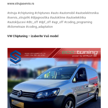
www.strujaservis.rs
#struja #chiptuning #chiptunes #auto #automobil #autoelektronika
#servis_struja96 #dijagnostika #autoklime #autoelektrika
#autokljucevi #dtc_off #dpf_off #agr_off #coding_programing
#kilometraze #coding_adaptation
VW Chiptuning – izaberite Vaš model