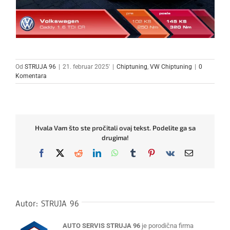
Od
STRUJA 96
|
21. februar 2025'
|
Chiptuning
,
VW Chiptuning
|
0
Komentara
Hvala Vam što ste pročitali ovaj tekst. Podelite ga sa
drugima!
Facebook
X
Reddit
LinkedIn
WhatsApp
Tumblr
Pinterest
Vk
Email
Autor:
STRUJA 96
AUTO SERVIS STRUJA 96
je porodična firma