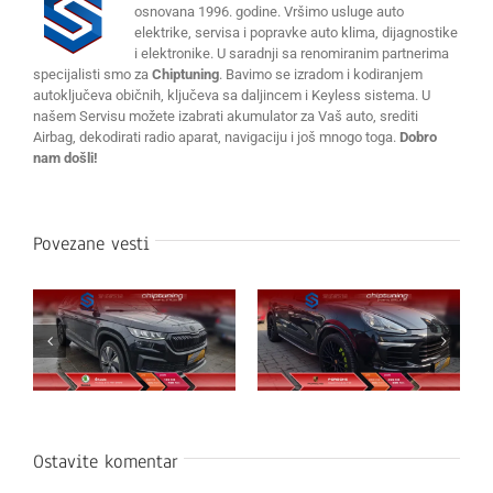
osnovana 1996. godine. Vršimo usluge auto
elektrike, servisa i popravke auto klima, dijagnostike
i elektronike. U saradnji sa renomiranim partnerima
specijalisti smo za
Chiptuning
. Bavimo se izradom i kodiranjem
autoključeva običnih, ključeva sa daljincem i Keyless sistema. U
našem Servisu možete izabrati akumulator za Vaš auto, srediti
Airbag, dekodirati radio aparat, navigaciju i još mnogo toga.
Dobro
nam došli!
Povezane vesti
Ostavite komentar