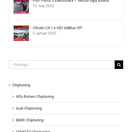
FIAT Punto 3 Elektronika – senzor ugla volana
12. maj 2022'
Citroën C4 1.6 HDI AdBlue Off
3. januar 2022'
Search
for:
Chiptuning
Alfa Romeo Chiptuning
Audi Chiptuning
BMW Chiptuning
CFMOTO Chiptuning