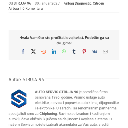
Od
STRUJA 96
|
30. januar 2025'
|
Airbag Diagnostic
,
Citroën
Airbag
|
0 Komentara
Hvala Vam što ste pročitali ovaj tekst. Podelite ga sa
drugima!
Facebook
X
Reddit
LinkedIn
WhatsApp
Tumblr
Pinterest
Vk
Email
Autor:
STRUJA 96
AUTO SERVIS STRUJA 96
je porodična firma
osnovana 1996. godine. Vršimo usluge auto
elektrike, servisa i popravke auto klima, dijagnostike
i elektronike. U saradnji sa renomiranim partnerima
specijalisti smo za
Chiptuning
. Bavimo se izradom i kodiranjem
autoključeva običnih, ključeva sa daljincem i Keyless sistema. U
našem Servisu možete izabrati akumulator za Vaš auto, srediti