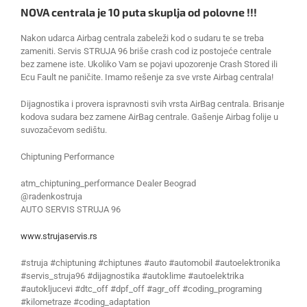
NOVA centrala je 10 puta skuplja od polovne !!!
Nakon udarca Airbag centrala zabeleži kod o sudaru te se treba
zameniti. Servis STRUJA 96 briše crash cod iz postojeće centrale
bez zamene iste. Ukoliko Vam se pojavi upozorenje Crash Stored ili
Ecu Fault ne paničite. Imamo rešenje za sve vrste Airbag centrala!
Dijagnostika i provera ispravnosti svih vrsta AirBag centrala. Brisanje
kodova sudara bez zamene AirBag centrale. Gašenje Airbag folije u
suvozačevom sedištu.
Chiptuning Performance
atm_chiptuning_performance Dealer Beograd
@radenkostruja
AUTO SERVIS STRUJA 96
www.strujaservis.rs
#struja #chiptuning #chiptunes #auto #automobil #autoelektronika
#servis_struja96 #dijagnostika #autoklime #autoelektrika
#autokljucevi #dtc_off #dpf_off #agr_off #coding_programing
#kilometraze #coding_adaptation