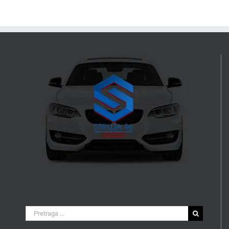
Search
for: