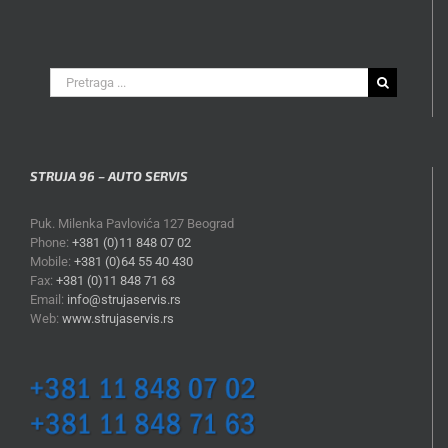
Search
for:
STRUJA 96 – AUTO SERVIS
Puk. Milenka Pavlovića 127 Beograd
Phone:
+381 (0)11 848 07 02
Mobile:
+381 (0)64 55 40 430
Fax:
+381 (0)11 848 71 63
Email:
info@strujaservis.rs
Web:
www.strujaservis.rs