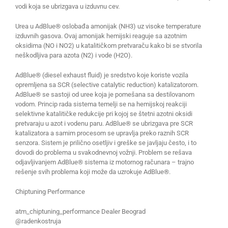
vodi koja se ubrizgava u izduvnu cev.
Urea u AdBlue® oslobađa amonijak (NH3) uz visoke temperature
izduvnih gasova. Ovaj amonijak hemijski reaguje sa azotnim
oksidima (NО i NО2) u katalitičkom pretvaraču kako bi se stvorila
neškodljiva para azota (N2) i vode (H2O).
AdBlue® (diesel exhaust fluid) je sredstvo koje koriste vozila
opremljena sa SCR (selective catalytic reduction) katalizatorom.
AdBlue® se sastoji od uree koja je pomešana sa destilovanom
vodom. Princip rada sistema temelji se na hemijskoj reakciji
selektivne katalitičke redukcije pri kojoj se štetni azotni oksidi
pretvaraju u azot i vodenu paru. AdBlue® se ubrizgava pre SCR
katalizatora a samim procesom se upravlja preko raznih SCR
senzora. Sistem je prilično osetljiv i greške se javljaju često, i to
dovodi do problema u svakodnevnoj vožnji. Problem se rešava
odjavljivanjem AdBlue® sistema iz motornog računara – trajno
rešenje svih problema koji može da uzrokuje AdBlue®.
Chiptuning Performance
atm_chiptuning_performance Dealer Beograd
@radenkostruja