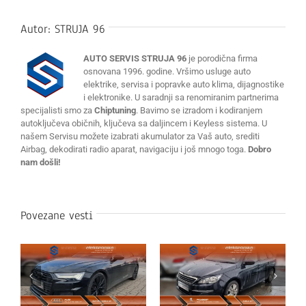
Autor:
STRUJA 96
AUTO SERVIS STRUJA 96
je porodična firma
osnovana 1996. godine. Vršimo usluge auto
elektrike, servisa i popravke auto klima, dijagnostike
i elektronike. U saradnji sa renomiranim partnerima
specijalisti smo za
Chiptuning
. Bavimo se izradom i kodiranjem
autoključeva običnih, ključeva sa daljincem i Keyless sistema. U
našem Servisu možete izabrati akumulator za Vaš auto, srediti
Airbag, dekodirati radio aparat, navigaciju i još mnogo toga.
Dobro
nam došli!
Povezane vesti