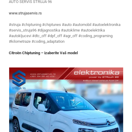
AUTO SERVIS STRUJA 96
www.strujaservis.rs
#struja #chiptuning #chiptunes #auto #automobil #autoelektronika
#servis_struja96 #dijagnostika #autoklime #autoelektrika
#autokljucevi #dtc_off #dpf_off #agr_off #coding_programing
#kilometraze #coding_adaptation
Citroën Chiptuning – izaberite Vaš model