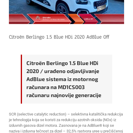
Citroën Berlingo 1.5 Blue HDi 2020 AdBlue Off
Citroën Berlingo 1.5 Blue HDi
2020 / urađeno odjavljivanje
AdBlue sistema iz motornog
računara na MD1CS003
računaru najnovije generacije
SCR (selective catalytic reduction) – selektivna katalitička redukcija
je tehnologija koja se koristi za redukciju azotnih oksida (NOx) iz
izduvnih gasova dizel motora. Zasnovana je na AdBlue® koji se
naziva i izduvna tečnost za dizel – 32,5% rastvora uree u prečišćenoj