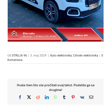
Od
STRUJA 96
|
5. maj 2024'
|
Auto elektronika
,
Citroën elektronika
|
0
Komentara
Hvala Vam što ste pročitali ovaj tekst. Podelite ga sa
drugima!
Facebook
X
Reddit
LinkedIn
WhatsApp
Tumblr
Pinterest
Vk
Email