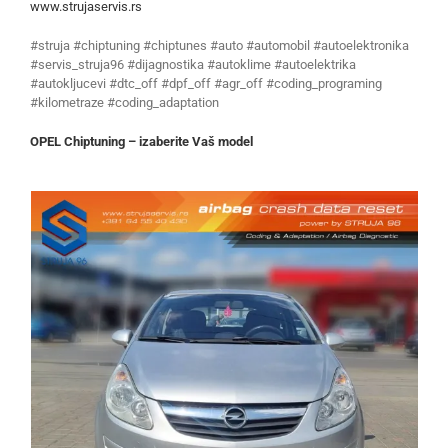
www.strujaservis.rs
#struja #chiptuning #chiptunes #auto #automobil #autoelektronika
#servis_struja96 #dijagnostika #autoklime #autoelektrika
#autokljucevi #dtc_off #dpf_off #agr_off #coding_programing
#kilometraze #coding_adaptation
OPEL Chiptuning – izaberite Vaš model