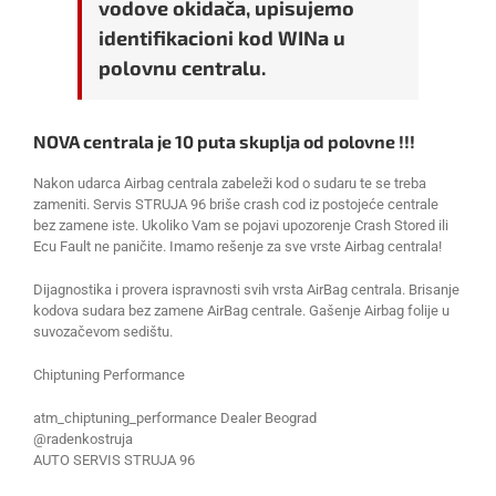
vodove okidača, upisujemo
identifikacioni kod WINa u
polovnu centralu.
NOVA centrala je 10 puta skuplja od polovne !!!
Nakon udarca Airbag centrala zabeleži kod o sudaru te se treba
zameniti. Servis STRUJA 96 briše crash cod iz postojeće centrale
bez zamene iste. Ukoliko Vam se pojavi upozorenje Crash Stored ili
Ecu Fault ne paničite. Imamo rešenje za sve vrste Airbag centrala!
Dijagnostika i provera ispravnosti svih vrsta AirBag centrala. Brisanje
kodova sudara bez zamene AirBag centrale. Gašenje Airbag folije u
suvozačevom sedištu.
Chiptuning Performance
atm_chiptuning_performance Dealer Beograd
@radenkostruja
AUTO SERVIS STRUJA 96