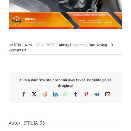
Od
STRUJA 96
|
27. jul 2023'
|
Airbag Diagnostic
,
Opel Airbag
|
0
Komentara
Hvala Vam što ste pročitali ovaj tekst. Podelite ga sa
drugima!
Facebook
X
Reddit
LinkedIn
WhatsApp
Tumblr
Pinterest
Vk
Email
Autor:
STRUJA 96