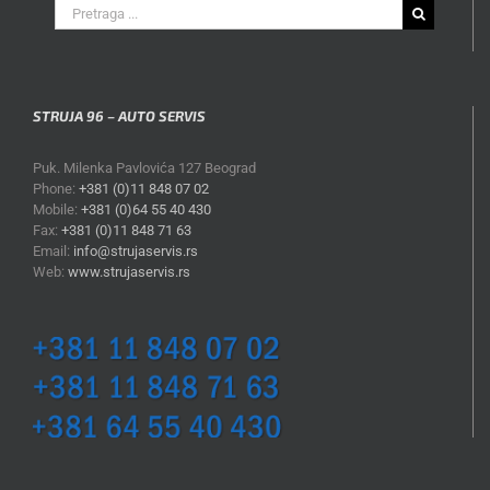
Search
for:
STRUJA 96 – AUTO SERVIS
Puk. Milenka Pavlovića 127 Beograd
Phone:
+381 (0)11 848 07 02
Mobile:
+381 (0)64 55 40 430
Fax:
+381 (0)11 848 71 63
Email:
info@strujaservis.rs
Web:
www.strujaservis.rs