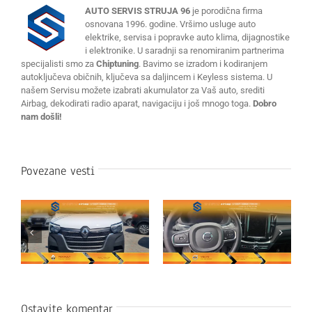
AUTO SERVIS STRUJA 96
je porodična firma
osnovana 1996. godine. Vršimo usluge auto
elektrike, servisa i popravke auto klima, dijagnostike
i elektronike. U saradnji sa renomiranim partnerima
specijalisti smo za
Chiptuning
. Bavimo se izradom i kodiranjem
autoključeva običnih, ključeva sa daljincem i Keyless sistema. U
našem Servisu možete izabrati akumulator za Vaš auto, srediti
Airbag, dekodirati radio aparat, navigaciju i još mnogo toga.
Dobro
nam došli!
Povezane vesti
Ostavite komentar