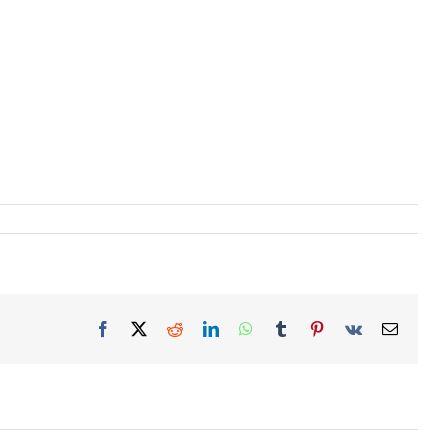
Facebook
X
Reddit
LinkedIn
WhatsApp
Tumblr
Pinterest
Vk
Email