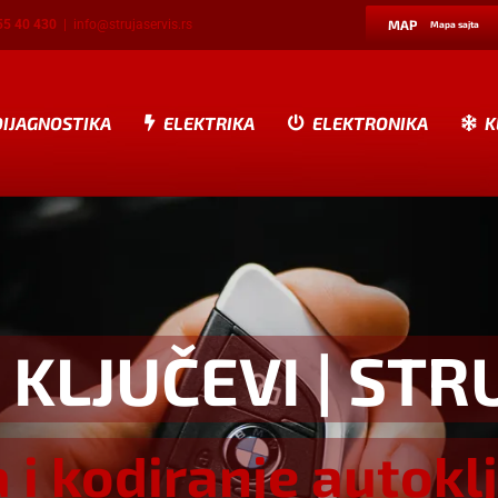
55 40 430
|
info@strujaservis.rs
MAP
Mapa sajta
DIJAGNOSTIKA
ELEKTRIKA
ELEKTRONIKA
K
 KLJUČEVI
| STR
a i kodiranje autokl