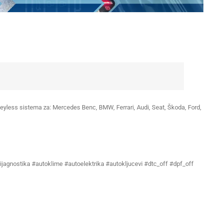
i Keyless sistema za: Mercedes Benc, BMW, Ferrari, Audi, Seat, Škoda, Ford,
ijagnostika #autoklime #autoelektrika #autokljucevi #dtc_off #dpf_off