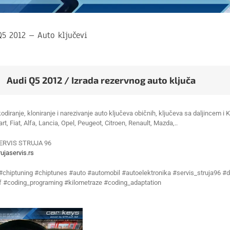
Q5 2012 – Auto ključevi
Audi Q5 2012 / Izrada rezervnog auto ključa
kodiranje, kloniranje i narezivanje auto ključeva običnih, ključeva sa daljincem 
t, Fiat, Alfa, Lancia, Opel, Peugeot, Citroen, Renault, Mazda,..
ERVIS STRUJA 96
ujaservis.rs
 #chiptuning #chiptunes #auto #automobil #autoelektronika #servis_struja96 #d
f #coding_programing #kilometraze #coding_adaptation