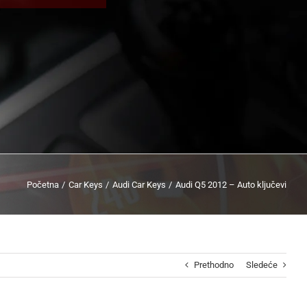
Početna
Car Keys
Audi Car Keys
Audi Q5 2012 – Auto ključevi
Prethodno
Sledeće