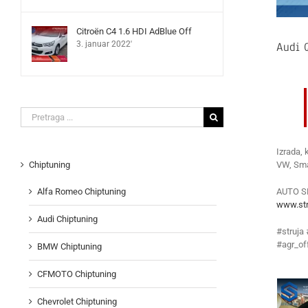
Citroën C4 1.6 HDI AdBlue Off
Audi 
3. januar 2022'
Search
for:
Izrada, 
VW, Smar
Chiptuning
AUTO S
Alfa Romeo Chiptuning
www.str
Audi Chiptuning
#struja
#agr_of
BMW Chiptuning
CFMOTO Chiptuning
Chevrolet Chiptuning