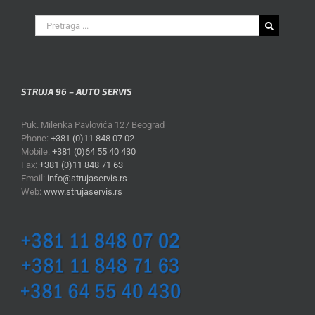
Search
for:
STRUJA 96 – AUTO SERVIS
Puk. Milenka Pavlovića 127 Beograd
Phone:
+381 (0)11 848 07 02
Mobile:
+381 (0)64 55 40 430
Fax:
+381 (0)11 848 71 63
Email:
info@strujaservis.rs
Web:
www.strujaservis.rs