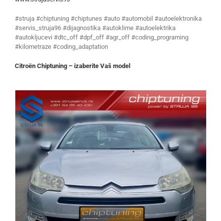
#struja #chiptuning #chiptunes #auto #automobil #autoelektronika
#servis_struja96 #dijagnostika #autoklime #autoelektrika
#autokljucevi #dtc_off #dpf_off #agr_off #coding_programing
#kilometraze #coding_adaptation
Citroën Chiptuning – izaberite Vaš model