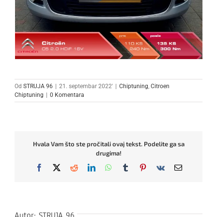
Od
STRUJA 96
|
21. septembar 2022'
|
Chiptuning
,
Citroen
Chiptuning
|
0 Komentara
Hvala Vam što ste pročitali ovaj tekst. Podelite ga sa
drugima!
Facebook
X
Reddit
LinkedIn
WhatsApp
Tumblr
Pinterest
Vk
Email
Autor:
STRUJA 96