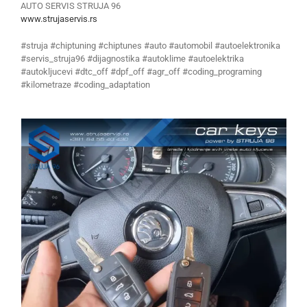
AUTO SERVIS STRUJA 96
www.strujaservis.rs
#struja #chiptuning #chiptunes #auto #automobil #autoelektronika
#servis_struja96 #dijagnostika #autoklime #autoelektrika
#autokljucevi #dtc_off #dpf_off #agr_off #coding_programing
#kilometraze #coding_adaptation