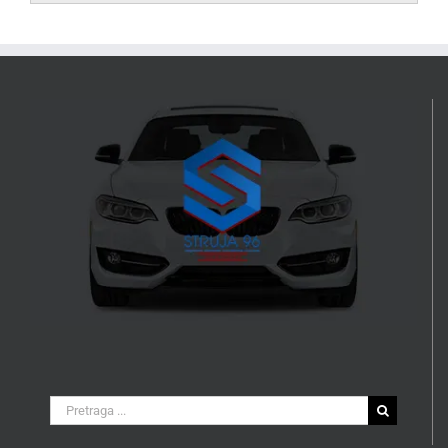
Search
for: