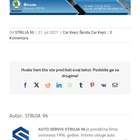
Od
STRUJA 96
|
31. jul 2021'
|
Car Keys
,
Škoda Car Keys
|
0
Komentara
Hvala Vam što ste pročitali ovaj tekst. Podelite ga sa
drugima!
Facebook
X
Reddit
LinkedIn
WhatsApp
Tumblr
Pinterest
Vk
Email
Autor:
STRUJA 96
AUTO SERVIS STRUJA 96
je porodična firma
osnovana 1996. godine. Vršimo usluge auto