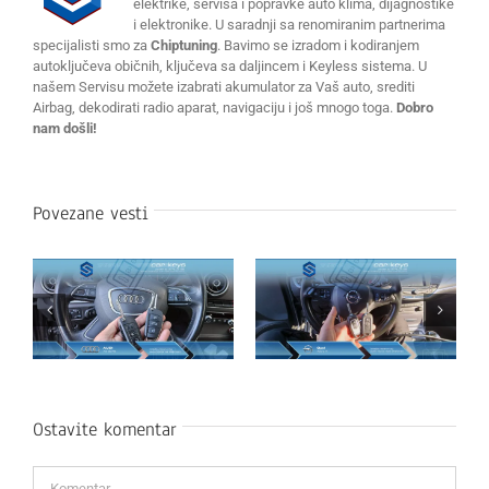
elektrike, servisa i popravke auto klima, dijagnostike
i elektronike. U saradnji sa renomiranim partnerima
specijalisti smo za
Chiptuning
. Bavimo se izradom i kodiranjem
autoključeva običnih, ključeva sa daljincem i Keyless sistema. U
našem Servisu možete izabrati akumulator za Vaš auto, srediti
Airbag, dekodirati radio aparat, navigaciju i još mnogo toga.
Dobro
nam došli!
Povezane vesti
Ostavite komentar
Komentar