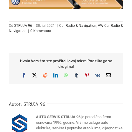
Od
STRUJA 96
|
30. jul 2021'
|
Car Radio & Navigation
,
VW Car Radio &
Navigation
|
0 Komentara
Hvala Vam što ste pročitali ovaj tekst. Podelite ga sa
drugima!
Facebook
X
Reddit
LinkedIn
WhatsApp
Tumblr
Pinterest
Vk
Email
Autor:
STRUJA 96
AUTO SERVIS STRUJA 96
je porodična firma
osnovana 1996. godine. Vršimo usluge auto
elektrike, servisa i popravke auto klima, dijagnostike