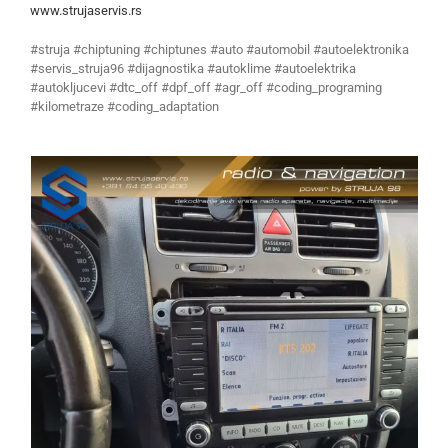
www.strujaservis.rs
#struja #chiptuning #chiptunes #auto #automobil #autoelektronika
#servis_struja96 #dijagnostika #autoklime #autoelektrika
#autokljucevi #dtc_off #dpf_off #agr_off #coding_programing
#kilometraze #coding_adaptation