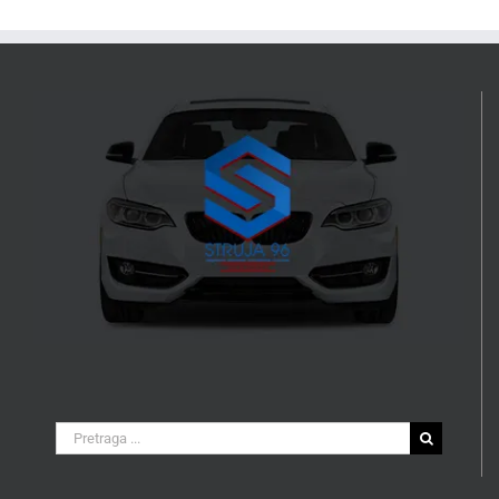
Search
for: