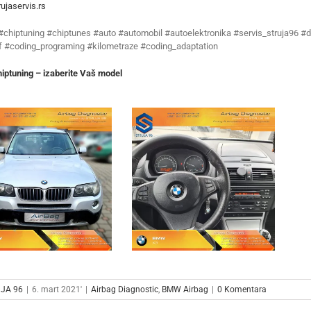
ujaservis.rs
 #chiptuning #chiptunes #auto #automobil #autoelektronika #servis_struja96 #d
f #coding_programing #kilometraze #coding_adaptation
ptuning – izaberite Vaš model
JA 96
|
6. mart 2021'
|
Airbag Diagnostic
,
BMW Airbag
|
0 Komentara