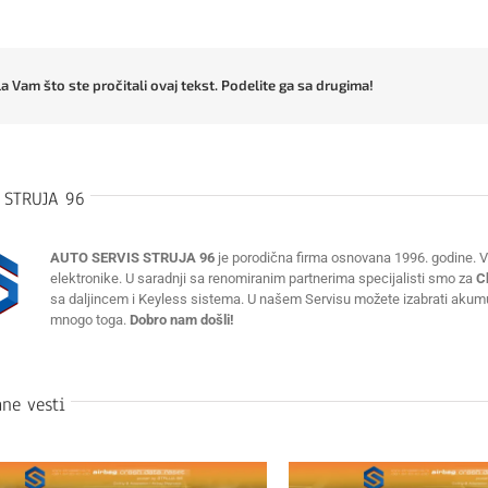
a Vam što ste pročitali ovaj tekst. Podelite ga sa drugima!
:
STRUJA 96
AUTO SERVIS STRUJA 96
je porodična firma osnovana 1996. godine. Vr
elektronike. U saradnji sa renomiranim partnerima specijalisti smo za
C
sa daljincem i Keyless sistema. U našem Servisu možete izabrati akumulat
mnogo toga.
Dobro nam došli!
ne vesti