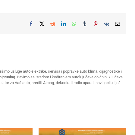
Facebook
X
Reddit
LinkedIn
WhatsApp
Tumblr
Pinterest
Vk
Email
šimo usluge auto elektrike, servisa i popravke auto klima, dijagnostike i
hiptuning
. Bavimo se izradom i kodiranjem autoključeva običnih, ključeva
or za Vaš auto, srediti Airbag, dekodirati radio aparat, navigaciju i još