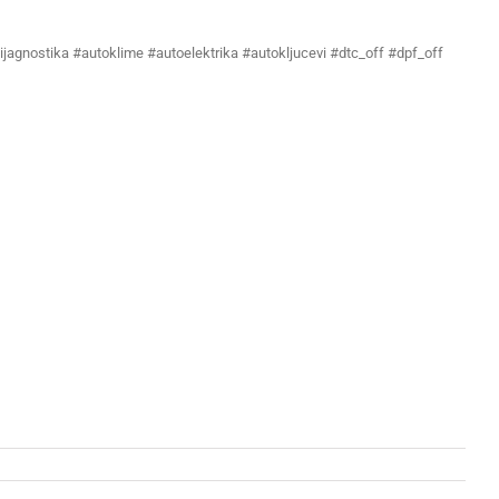
ijagnostika #autoklime #autoelektrika #autokljucevi #dtc_off #dpf_off