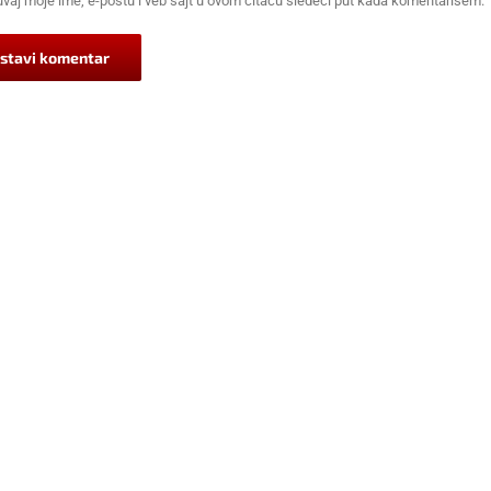
vaj moje ime, e-poštu i veb sajt u ovom čitaču sledeći put kada komentarišem.