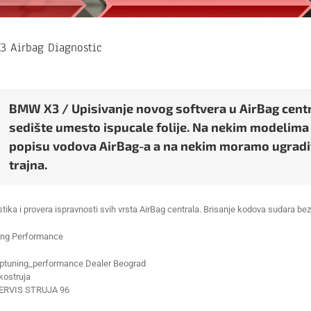
3 Airbag Diagnostic
BMW X3 / Upisivanje novog softvera u AirBag cent
sedište umesto ispucale folije. Na nekim modelim
popisu vodova AirBag-a a na nekim moramo ugraditi
trajna.
tika i provera ispravnosti svih vrsta AirBag centrala. Brisanje kodova sudara b
ing Performance
ptuning_performance Dealer Beograd
ostruja
ERVIS STRUJA 96