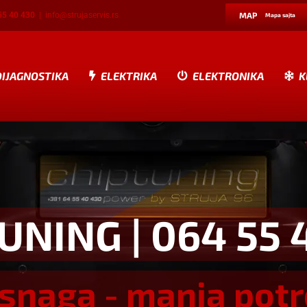
55 40 430
|
info@strujaservis.rs
MAP
Mapa sajta
DIJAGNOSTIKA
ELEKTRIKA
ELEKTRONIKA
K
TUNING
| 064 55 
snaga - manja pot