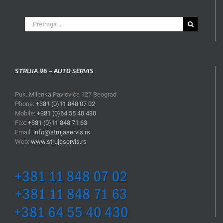
Search
for:
STRUJA 96 – AUTO SERVIS
Puk. Milenka Pavlovića 127 Beograd
Phone:
+381 (0)11 848 07 02
Mobile:
+381 (0)64 55 40 430
Fax:
+381 (0)11 848 71 63
Email:
info@strujaservis.rs
Web:
www.strujaservis.rs