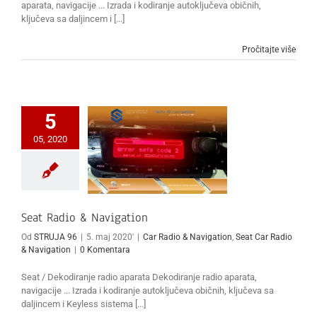
aparata, navigacije ... Izrada i kodiranje autoključeva običnih,
ključeva sa daljincem i [...]
Pročitajte više
5
05, 2020
Seat Radio & Navigation
Od
STRUJA 96
|
5. maj 2020'
|
Car Radio & Navigation
,
Seat Car Radio
& Navigation
|
0 Komentara
Seat / Dekodiranje radio aparata Dekodiranje radio aparata,
navigacije ... Izrada i kodiranje autoključeva običnih, ključeva sa
daljincem i Keyless sistema [...]