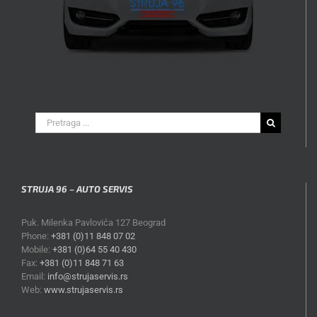
Search
for:
STRUJA 96 – AUTO SERVIS
Puk. Milenka Pavlovića 127 Beograd
Phone:
+381 (0)11 848 07 02
Mobile:
+381 (0)64 55 40 430
Fax:
+381 (0)11 848 71 63
Email:
info@strujaservis.rs
Web:
www.strujaservis.rs