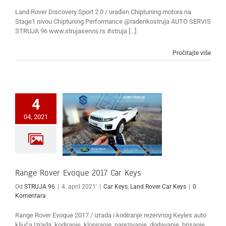
Land Rover Discovery Sport 2.0 / urađen Chiptuning motora na
Stage1 nivou Chiptuning Performance @radenkostruja AUTO SERVIS
STRUJA 96 www.strujaservis.rs #struja [...]
Pročitajte više
4
04, 2021
Range Rover Evoque 2017 Car Keys
Od
STRUJA 96
|
4. april 2021'
|
Car Keys
,
Land Rover Car Keys
|
0
Komentara
Range Rover Evoque 2017 / izrada i kodiranje rezervnog Keyles auto
ključa Izrada, kodiranje, kloniranje, narezivanje, dodavanje, brisanje