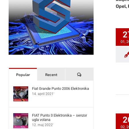
Opel, 
2
01, 
Komentari
Popular
Recent
Fiat Grande Punto 2006 Elektronika
14. april 2021'
FIAT Punto 3 Elektronika – senzor
2
ugla volana
12. maj 2022'
02, 