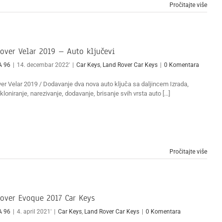
Pročitajte više
over Velar 2019 – Auto ključevi
A 96
|
14. decembar 2022'
|
Car Keys
,
Land Rover Car Keys
|
0 Komentara
er Velar 2019 / Dodavanje dva nova auto ključa sa daljincem Izrada,
kloniranje, narezivanje, dodavanje, brisanje svih vrsta auto [...]
Pročitajte više
over Evoque 2017 Car Keys
A 96
|
4. april 2021'
|
Car Keys
,
Land Rover Car Keys
|
0 Komentara