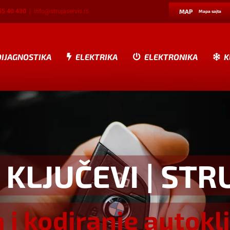
55 40 430
|
info@strujaservis.rs
MAP
Mapa sajta
DIJAGNOSTIKA
ELEKTRIKA
ELEKTRONIKA
K
 KLJUČEVI
| STR
a i kodiranje autokl