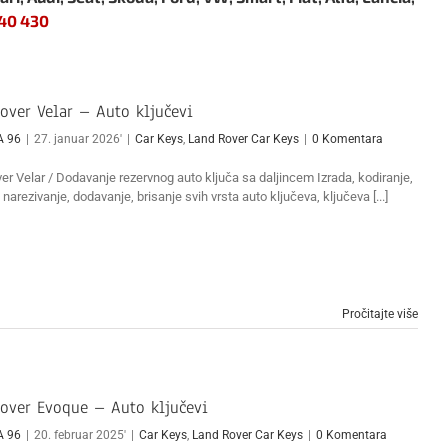
 40 430
over Velar – Auto ključevi
A 96
|
27. januar 2026'
|
Car Keys
,
Land Rover Car Keys
|
0 Komentara
r Velar / Dodavanje rezervnog auto ključa sa daljincem Izrada, kodiranje,
, narezivanje, dodavanje, brisanje svih vrsta auto ključeva, ključeva [...]
Pročitajte više
over Evoque – Auto ključevi
A 96
|
20. februar 2025'
|
Car Keys
,
Land Rover Car Keys
|
0 Komentara