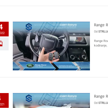
Range R
4
Od
STRUJ
2022
Range Rov
kodiranje, 
Range R
4
Od
STRUJ
2021