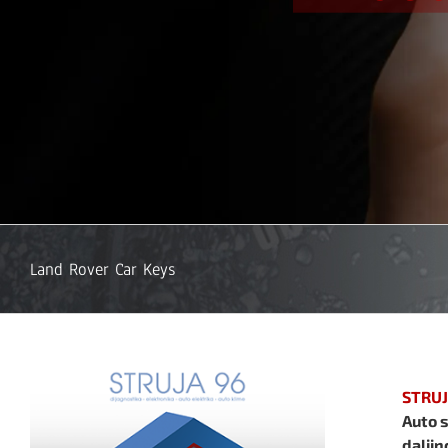
Land Rover Car Keys
STRUJ
Auto s
daljin