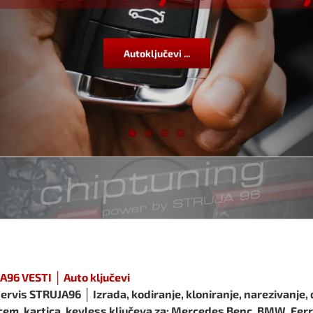
Autoključevi ...
A96 VESTI │ Auto ključevi
ervis STRUJA96 │ Izrada, kodiranje, kloniranje, narezivanje, 
cem, kartica, keyless ključeva za: Mercedes Benc, BMW, Ferrar