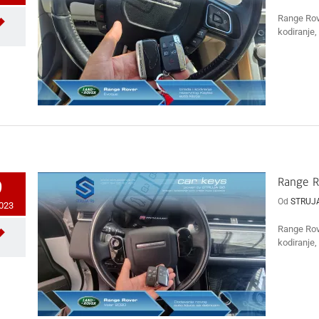
Range Rove
kodiranje, 
Range R
9
Od
STRUJ
2023
Range Rov
kodiranje, 