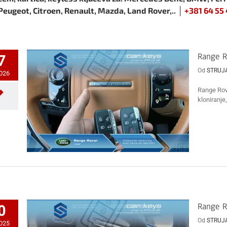
Peugeot, Citroen, Renault, Mazda, Land Rover,.. │
+381 64 55
Range R
7
Od
STRUJ
2026
Range Rove
kloniranje
Range R
0
Od
STRUJ
2025