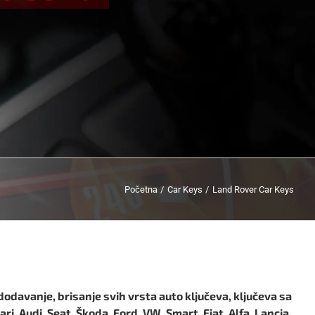
Početna
Car Keys
Land Rover Car Keys
dodavanje, brisanje svih vrsta auto ključeva, ključeva sa
i, Audi, Seat, Škoda, Ford, VW, Smart, Fiat, Alfa, Lancia,