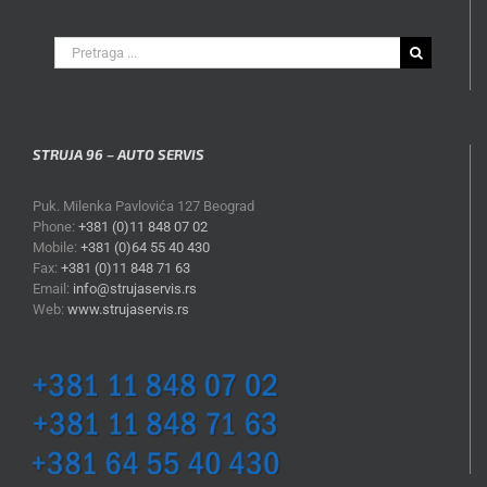
Search
for:
STRUJA 96 – AUTO SERVIS
Puk. Milenka Pavlovića 127 Beograd
Phone:
+381 (0)11 848 07 02
Mobile:
+381 (0)64 55 40 430
Fax:
+381 (0)11 848 71 63
Email:
info@strujaservis.rs
Web:
www.strujaservis.rs