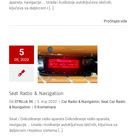
aparata, navigacije ... Izrada i kodiranje autoključeva običnih,
ključeva sa daljincem i [...]
Pročitajte više
5
05, 2020
Seat Radio & Navigation
Od
STRUJA 96
|
5. maj 2020'
|
Car Radio & Navigation
,
Seat Car Radio
& Navigation
|
0 Komentara
Seat / Dekodiranje radio aparata Dekodiranje radio aparata,
navigacije ... Izrada i kodiranje autoključeva običnih, ključeva sa
daljincem i Keyless sistema [...]