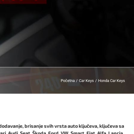
Početna
Car Keys
Honda Car Keys
dodavanje, brisanje svih vrsta auto ključeva, ključeva sa
i, Audi, Seat, Škoda, Ford, VW, Smart, Fiat, Alfa, Lancia,