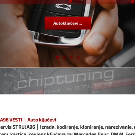
Autoključevi ...
A96 VESTI │ Auto ključevi
ervis STRUJA96 │ Izrada, kodiranje, kloniranje, narezivanje, 
cem, kartica, keyless ključeva za: Mercedes Benc, BMW, Ferrar