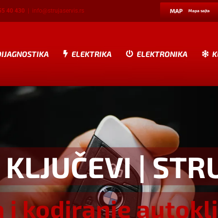
55 40 430
|
info@strujaservis.rs
MAP
Mapa sajta
DIJAGNOSTIKA
ELEKTRIKA
ELEKTRONIKA
K
 KLJUČEVI
| STR
a i kodiranje autokl