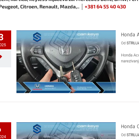
Peugeot, Citroen, Renault, Mazda,.. │
+381 64 55 40 430
Honda A
3
Od
STRUJ
2025
Honda Acco
narezivanj
Honda C
6
Od
STRUJ
2024