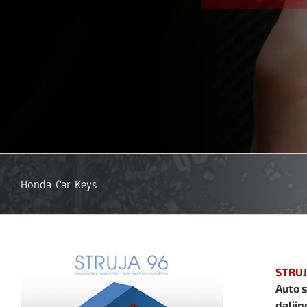
Honda Car Keys
STRUJ
Auto s
daljin