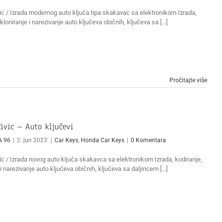
c / Izrada modernog auto ključa tipa skakavac sa elektronikom Izrada,
kloniranje i narezivanje auto ključeva običnih, ključeva sa [...]
Pročitajte više
ivic – Auto ključevi
A 96
|
2. jun 2023'
|
Car Keys
,
Honda Car Keys
|
0 Komentara
c / Izrada novog auto ključa skakavca sa elektronikom Izrada, kodiranje,
 i narezivanje auto ključeva običnih, ključeva sa daljincem [...]