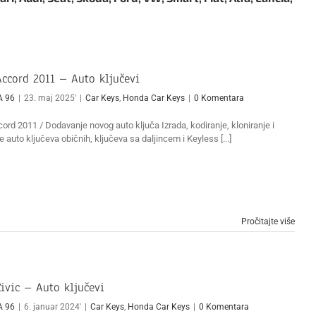
ccord 2011 – Auto ključevi
A 96
|
23. maj 2025'
|
Car Keys
,
Honda Car Keys
|
0 Komentara
rd 2011 / Dodavanje novog auto ključa Izrada, kodiranje, kloniranje i
e auto ključeva običnih, ključeva sa daljincem i Keyless [...]
Pročitajte više
ivic – Auto ključevi
A 96
|
6. januar 2024'
|
Car Keys
,
Honda Car Keys
|
0 Komentara