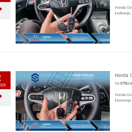
Honda Civi
kodiranje, 
Honda C
2
Od
STRUJ
2023
Honda Civi
kloniranje