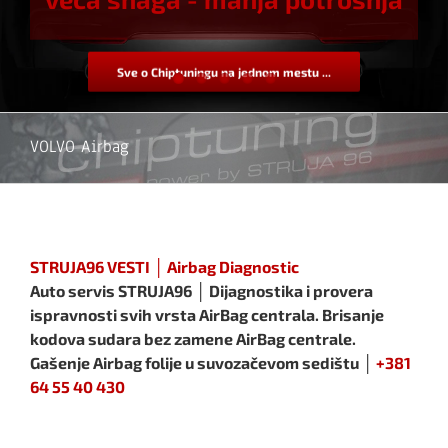
Sve o Chiptuningu na jednom mestu ...
VOLVO Airbag
STRUJA96 VESTI │ Airbag Diagnostic
Auto servis STRUJA96 │ Dijagnostika i provera
ispravnosti svih vrsta AirBag centrala. Brisanje
kodova sudara bez zamene AirBag centrale.
Gašenje Airbag folije u suvozačevom sedištu │
+381
64 55 40 430