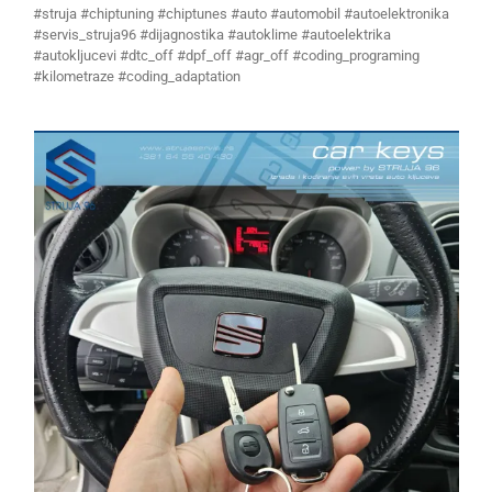
#struja #chiptuning #chiptunes #auto #automobil #autoelektronika
#servis_struja96 #dijagnostika #autoklime #autoelektrika
#autokljucevi #dtc_off #dpf_off #agr_off #coding_programing
#kilometraze #coding_adaptation