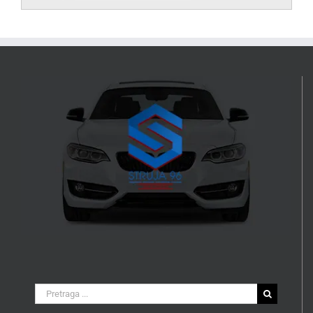
Search
for: