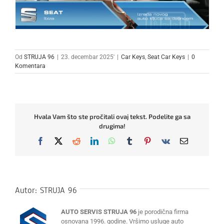
Od
STRUJA 96
|
23. decembar 2025'
|
Car Keys
,
Seat Car Keys
|
0
Komentara
Hvala Vam što ste pročitali ovaj tekst. Podelite ga sa
drugima!
Facebook
X
Reddit
LinkedIn
WhatsApp
Tumblr
Pinterest
Vk
Email
Autor:
STRUJA 96
AUTO SERVIS STRUJA 96
je porodična firma
osnovana 1996. godine. Vršimo usluge auto