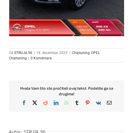
Od
STRUJA 96
|
18. decembar 2025'
|
Chiptuning
,
OPEL
Chiptuning
|
0 Komentara
Hvala Vam što ste pročitali ovaj tekst. Podelite ga sa
drugima!
Facebook
X
Reddit
LinkedIn
WhatsApp
Tumblr
Pinterest
Vk
Email
Autor:
STRUJA 96