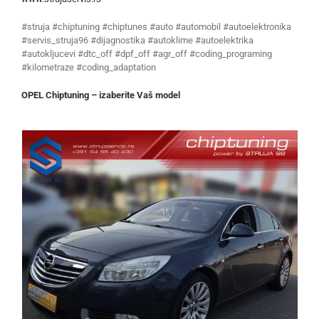
#struja #chiptuning #chiptunes #auto #automobil #autoelektronika
#servis_struja96 #dijagnostika #autoklime #autoelektrika
#autokljucevi #dtc_off #dpf_off #agr_off #coding_programing
#kilometraze #coding_adaptation
OPEL Chiptuning – izaberite Vaš model