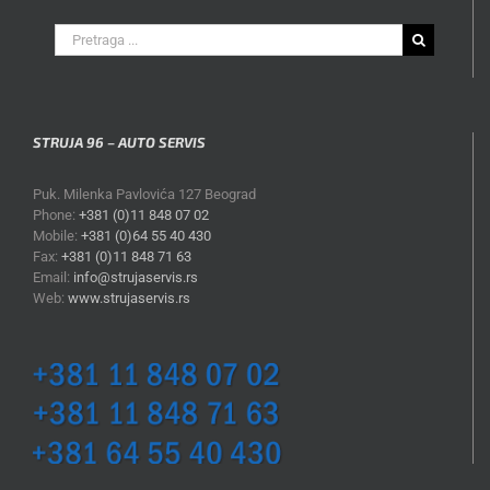
Search
for:
STRUJA 96 – AUTO SERVIS
Puk. Milenka Pavlovića 127 Beograd
Phone:
+381 (0)11 848 07 02
Mobile:
+381 (0)64 55 40 430
Fax:
+381 (0)11 848 71 63
Email:
info@strujaservis.rs
Web:
www.strujaservis.rs