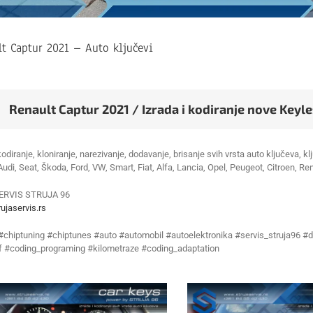
t Captur 2021 – Auto ključevi
Renault Captur 2021 / Izrada i kodiranje nove Keyle
kodiranje, kloniranje, narezivanje, dodavanje, brisanje svih vrsta auto ključeva,
 Audi, Seat, Škoda, Ford, VW, Smart, Fiat, Alfa, Lancia, Opel, Peugeot, Citroen, Re
ERVIS STRUJA 96
ujaservis.rs
 #chiptuning #chiptunes #auto #automobil #autoelektronika #servis_struja96 #d
f #coding_programing #kilometraze #coding_adaptation