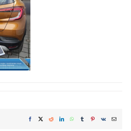
Facebook
X
Reddit
LinkedIn
WhatsApp
Tumblr
Pinterest
Vk
Email