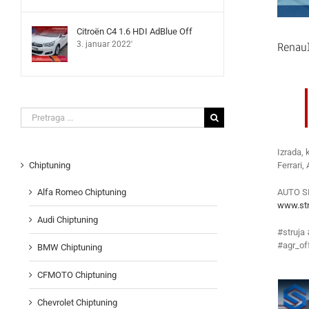
Citroën C4 1.6 HDI AdBlue Off
Renaul
3. januar 2022'
Search
for:
Izrada, 
Ferrari,
Chiptuning
AUTO S
Alfa Romeo Chiptuning
www.str
Audi Chiptuning
#struja
#agr_of
BMW Chiptuning
CFMOTO Chiptuning
Chevrolet Chiptuning