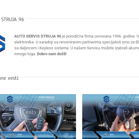
:
STRUJA 96
AUTO SERVIS STRUJA 96
je porodična firma osnovana 1996. godine. Vr
elektronike. U saradnji sa renomiranim partnerima specijalisti smo za
C
sa daljincem i Keyless sistema. U našem Servisu možete izabrati akumulat
mnogo toga.
Dobro nam došli!
ne vesti