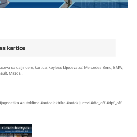
ss kartice
 ključeva sa daljincem, kartica, keyless ključeva za: Mercedes Benc, BMW,
nault, Mazda,..
ijagnostika #autoklime #autoelektrika #autokljucevi #dtc_off #dpf_off