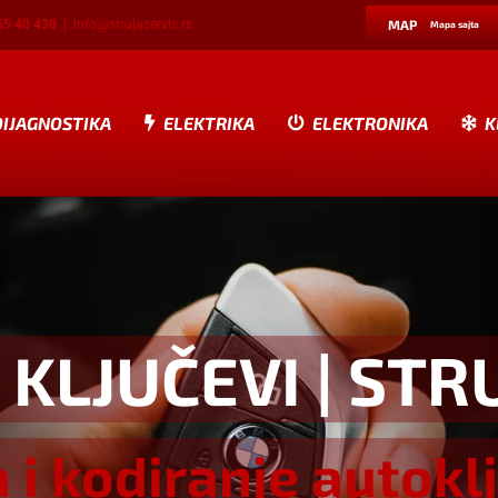
55 40 430
|
info@strujaservis.rs
MAP
Mapa sajta
DIJAGNOSTIKA
ELEKTRIKA
ELEKTRONIKA
K
 KLJUČEVI
| STR
a i kodiranje autokl