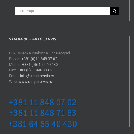
Search
for:
STRUJA 96 – AUTO SERVIS
Puk. Milenka Pavlovića 127 Beograd
Phone:
+381 (0)11 848 07 02
Mobile:
+381 (0)64 55 40 430
Fax:
+381 (0)11 848 71 63
Email:
info@strujaservis.rs
Web:
www.strujaservis.rs