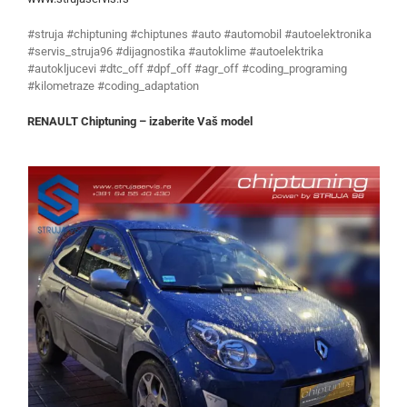
#struja #chiptuning #chiptunes #auto #automobil #autoelektronika
#servis_struja96 #dijagnostika #autoklime #autoelektrika
#autokljucevi #dtc_off #dpf_off #agr_off #coding_programing
#kilometraze #coding_adaptation
RENAULT Chiptuning – izaberite Vaš model