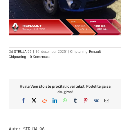
Od
STRUJA 96
|
16. decembar 2025'
|
Chiptuning
,
Renault
Chiptuning
|
0 Komentara
Hvala Vam što ste pročitali ovaj tekst. Podelite ga sa
drugima!
Facebook
X
Reddit
LinkedIn
WhatsApp
Tumblr
Pinterest
Vk
Email
Autor:
STRUJA 96