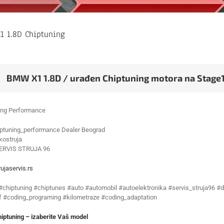
1 1.8D Chiptuning
BMW X1 1.8D / urađen Chiptuning motora na Stage
ing Performance
ptuning_performance Dealer Beograd
ostruja
ERVIS STRUJA 96
ujaservis.rs
 #chiptuning #chiptunes #auto #automobil #autoelektronika #servis_struja96 #d
f #coding_programing #kilometraze #coding_adaptation
ptuning – izaberite Vaš model