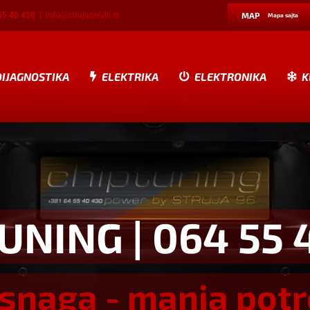
55 40 430
|
info@strujaservis.rs
MAP
Mapa sajta
DIJAGNOSTIKA
ELEKTRIKA
ELEKTRONIKA
K
TUNING
| 064 55 
snaga - manja pot