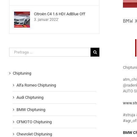
Citroën C4 1.6 HDI AdBlue Off
BMW X
3. januar 2022'
Search
for:
Chiptun
Chiptuning
atm_chi
@radenk
Alfa Romeo Chiptuning
AUTO S
Audi Chiptuning
www.str
BMW Chiptuning
#struja
#agr_of
CFMOTO Chiptuning
BMW Chi
Chevrolet Chiptuning