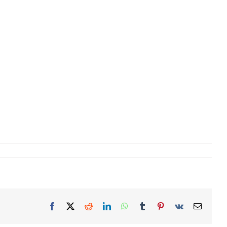
Facebook
X
Reddit
LinkedIn
WhatsApp
Tumblr
Pinterest
Vk
Email