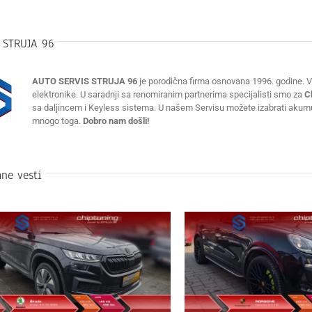
:
STRUJA 96
AUTO SERVIS STRUJA 96
je porodična firma osnovana 1996. godine. Vr
elektronike. U saradnji sa renomiranim partnerima specijalisti smo za
C
sa daljincem i Keyless sistema. U našem Servisu možete izabrati akumulat
mnogo toga.
Dobro nam došli!
ne vesti