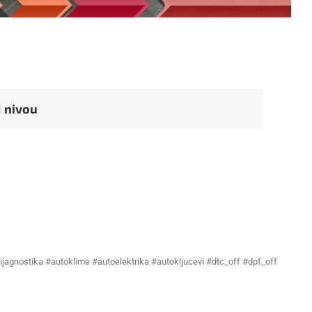
1 nivou
ijagnostika #autoklime #autoelektrika #autokljucevi #dtc_off #dpf_off