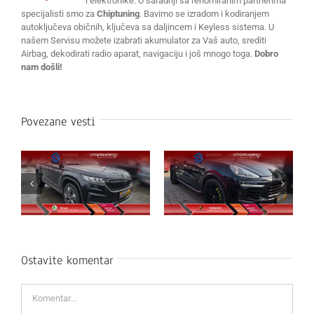
i elektronike. U saradnji sa renomiranim partnerima
specijalisti smo za
Chiptuning
. Bavimo se izradom i kodiranjem
autoključeva običnih, ključeva sa daljincem i Keyless sistema. U
našem Servisu možete izabrati akumulator za Vaš auto, srediti
Airbag, dekodirati radio aparat, navigaciju i još mnogo toga.
Dobro
nam došli!
Povezane vesti
Ostavite komentar
Komentar