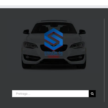
Search
for: