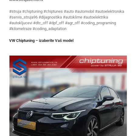
#struja #chiptuning #chiptunes #auto #automobil #autoelektronika
#servis_struja96 #dijagnostika #autoklime #autoelektrika
#autokljucevi #dtc_off #dpf_off #agr_off #coding_programing
#kilometraze #coding_adaptation
VW Chiptuning – izaberite Vaš model