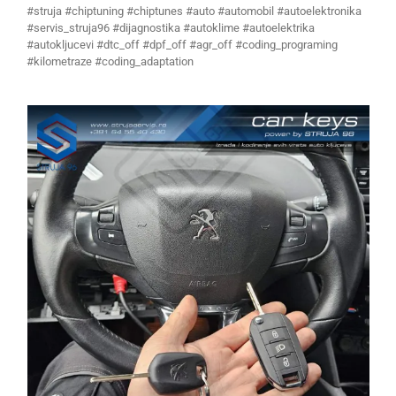
#struja #chiptuning #chiptunes #auto #automobil #autoelektronika
#servis_struja96 #dijagnostika #autoklime #autoelektrika
#autokljucevi #dtc_off #dpf_off #agr_off #coding_programing
#kilometraze #coding_adaptation