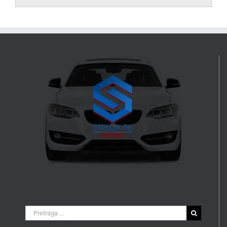
Search
for: