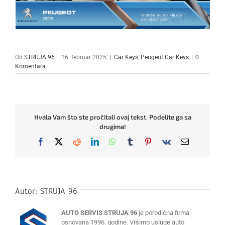
Od
STRUJA 96
|
16. februar 2025'
|
Car Keys
,
Peugeot Car Keys
|
0
Komentara
Hvala Vam što ste pročitali ovaj tekst. Podelite ga sa
drugima!
Facebook
X
Reddit
LinkedIn
WhatsApp
Tumblr
Pinterest
Vk
Email
Autor:
STRUJA 96
AUTO SERVIS STRUJA 96
je porodična firma
osnovana 1996. godine. Vršimo usluge auto