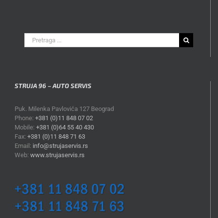
Search
for:
STRUJA 96 – AUTO SERVIS
Puk. Milenka Pavlovića 127 Beograd
Phone:
+381 (0)11 848 07 02
Mobile:
+381 (0)64 55 40 430
Fax:
+381 (0)11 848 71 63
Email:
info@strujaservis.rs
Web:
www.strujaservis.rs