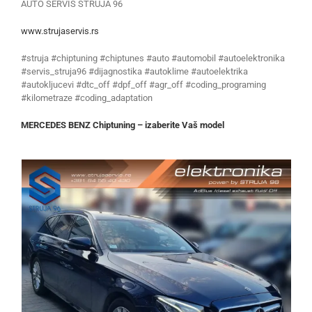
AUTO SERVIS STRUJA 96
www.strujaservis.rs
#struja #chiptuning #chiptunes #auto #automobil #autoelektronika
#servis_struja96 #dijagnostika #autoklime #autoelektrika
#autokljucevi #dtc_off #dpf_off #agr_off #coding_programing
#kilometraze #coding_adaptation
MERCEDES BENZ Chiptuning – izaberite Vaš model