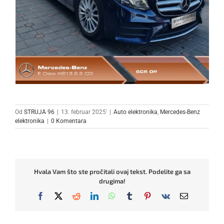
Od
STRUJA 96
|
13. februar 2025'
|
Auto elektronika
,
Mercedes-Benz
elektronika
|
0 Komentara
Hvala Vam što ste pročitali ovaj tekst. Podelite ga sa
drugima!
Facebook
X
Reddit
LinkedIn
WhatsApp
Tumblr
Pinterest
Vk
Email