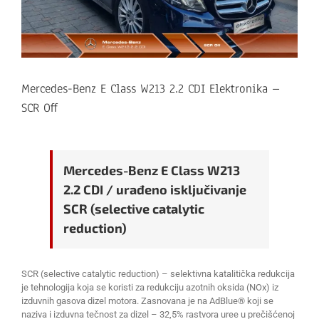
Mercedes-Benz E Class W213 2.2 CDI Elektronika –
SCR Off
Mercedes-Benz E Class W213
2.2 CDI / urađeno isključivanje
SCR (selective catalytic
reduction)
SCR (selective catalytic reduction) – selektivna katalitička redukcija
je tehnologija koja se koristi za redukciju azotnih oksida (NOx) iz
izduvnih gasova dizel motora. Zasnovana je na AdBlue® koji se
naziva i izduvna tečnost za dizel – 32,5% rastvora uree u prečišćenoj