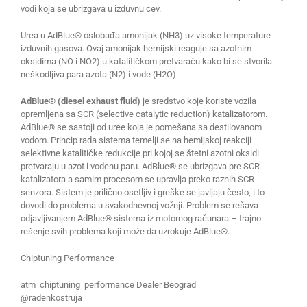
vodi koja se ubrizgava u izduvnu cev.
Urea u AdBlue® oslobađa amonijak (NH3) uz visoke temperature
izduvnih gasova. Ovaj amonijak hemijski reaguje sa azotnim
oksidima (NО i NО2) u katalitičkom pretvaraču kako bi se stvorila
neškodljiva para azota (N2) i vode (H2O).
AdBlue® (diesel exhaust fluid)
je sredstvo koje koriste vozila
opremljena sa SCR (selective catalytic reduction) katalizatorom.
AdBlue® se sastoji od uree koja je pomešana sa destilovanom
vodom. Princip rada sistema temelji se na hemijskoj reakciji
selektivne katalitičke redukcije pri kojoj se štetni azotni oksidi
pretvaraju u azot i vodenu paru. AdBlue® se ubrizgava pre SCR
katalizatora a samim procesom se upravlja preko raznih SCR
senzora. Sistem je prilično osetljiv i greške se javljaju često, i to
dovodi do problema u svakodnevnoj vožnji. Problem se rešava
odjavljivanjem AdBlue® sistema iz motornog računara – trajno
rešenje svih problema koji može da uzrokuje AdBlue®.
Chiptuning Performance
atm_chiptuning_performance Dealer Beograd
@radenkostruja