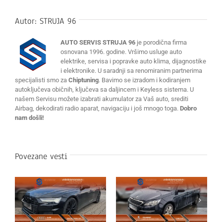
Autor:
STRUJA 96
AUTO SERVIS STRUJA 96
je porodična firma
osnovana 1996. godine. Vršimo usluge auto
elektrike, servisa i popravke auto klima, dijagnostike
i elektronike. U saradnji sa renomiranim partnerima
specijalisti smo za
Chiptuning
. Bavimo se izradom i kodiranjem
autoključeva običnih, ključeva sa daljincem i Keyless sistema. U
našem Servisu možete izabrati akumulator za Vaš auto, srediti
Airbag, dekodirati radio aparat, navigaciju i još mnogo toga.
Dobro
nam došli!
Povezane vesti