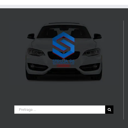
Search
for: