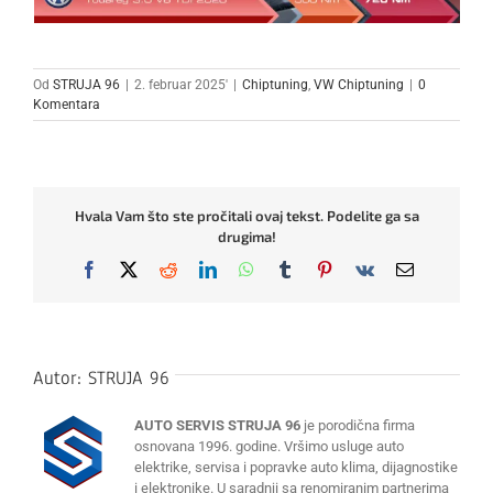
Od
STRUJA 96
|
2. februar 2025'
|
Chiptuning
,
VW Chiptuning
|
0
Komentara
Hvala Vam što ste pročitali ovaj tekst. Podelite ga sa
drugima!
Facebook
X
Reddit
LinkedIn
WhatsApp
Tumblr
Pinterest
Vk
Email
Autor:
STRUJA 96
AUTO SERVIS STRUJA 96
je porodična firma
osnovana 1996. godine. Vršimo usluge auto
elektrike, servisa i popravke auto klima, dijagnostike
i elektronike. U saradnji sa renomiranim partnerima