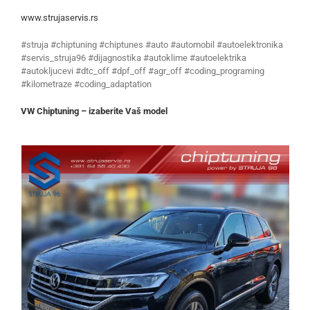
www.strujaservis.rs
#struja #chiptuning #chiptunes #auto #automobil #autoelektronika
#servis_struja96 #dijagnostika #autoklime #autoelektrika
#autokljucevi #dtc_off #dpf_off #agr_off #coding_programing
#kilometraze #coding_adaptation
VW Chiptuning – izaberite Vaš model