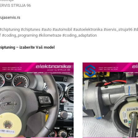
ERVIS STRUJA 96
ujaservis.rs
 #chiptuning #chiptunes #auto #automobil #autoelektronika #servis_struja96 #d
f #coding_programing #kilometraze #coding_adaptation
iptuning – izaberite Vaš model