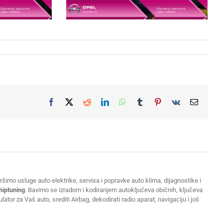
Facebook
X
Reddit
LinkedIn
WhatsApp
Tumblr
Pinterest
Vk
Email
šimo usluge auto elektrike, servisa i popravke auto klima, dijagnostike i
hiptuning
. Bavimo se izradom i kodiranjem autoključeva običnih, ključeva
or za Vaš auto, srediti Airbag, dekodirati radio aparat, navigaciju i još