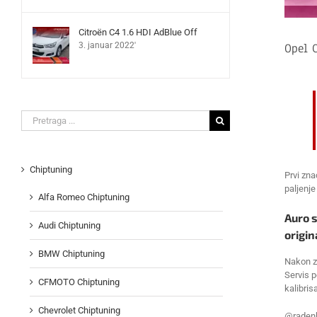
Citroën C4 1.6 HDI AdBlue Off
Opel 
3. januar 2022'
Search
for:
Chiptuning
Prvi zna
paljenje
Alfa Romeo Chiptuning
Auro s
Audi Chiptuning
origin
BMW Chiptuning
Nakon za
Servis p
CFMOTO Chiptuning
kalibris
Chevrolet Chiptuning
@radenk