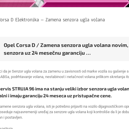
Corsa D Elektronika – Zamena senzora ugla volana
Opel Corsa D / Zamena senzora ugla volana novim, 
senzora uz 24 mesečnu garanciju …
ci da je Senzor ugla volana za zamenu u zavisnosti od marke vozila su gašenje ser
 ABSa, podrhtavanje volana, nestabinost i netačnost volana prilikom skretanja it
ervis STRUJA 96 ima na stanju veliki izbor senzora ugla vola
alni i imaju garanciju 24 meseca uz pristupačne cene.
mene senzora ugla volana, isti je potrebno prijaviti na vozilo dijagnostičkom opre
oseduje najsavremeniji uređaj za senzore ugla volana koji kontroliše da li je doba
an i postavljen.
ostruja