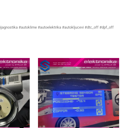
ijagnostika #autoklime #autoelektrika #autokljucevi #dtc_off #dpf_off