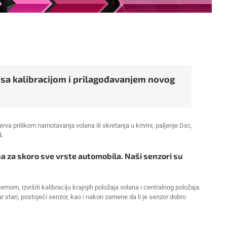
sa kalibracijom i prilagođavanjem novog
va prilikom namotavanja volana ili skretanja u krivini, paljenje Dsc,
d.
na za skoro sve vrste automobila. Naši senzori su
mom, izvršiti kalibraciju krajnjih položaja volana i centralnog položaja.
r stari, postojeći senzor, kao i nakon zamene da li je senzor dobro