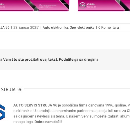
JA 96
|
23. januar 2025'
|
Auto elektronika
,
Opel elektronika
|
0 Komentara
a Vam što ste pročitali ovaj tekst. Podelite ga sa drugima!
:
STRUJA 96
AUTO SERVIS STRUJA 96
je porodična firma osnovana 1996. godine. Vr
elektronike. U saradnji sa renomiranim partnerima specijalisti smo za
C
sa daljincem i Keyless sistema. U našem Servisu možete izabrati akumulat
mnogo toga.
Dobro nam došli!