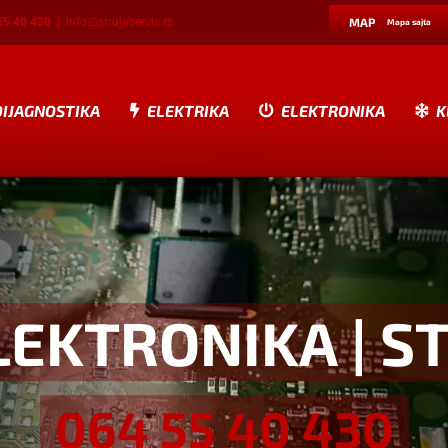
55 40 430
|
info@strujaservis.rs
MAP
Mapa sajta
DIJAGNOSTIKA
ELEKTRIKA
ELEKTRONIKA
K
LEKTRONIKA
| S
064 55 40 430