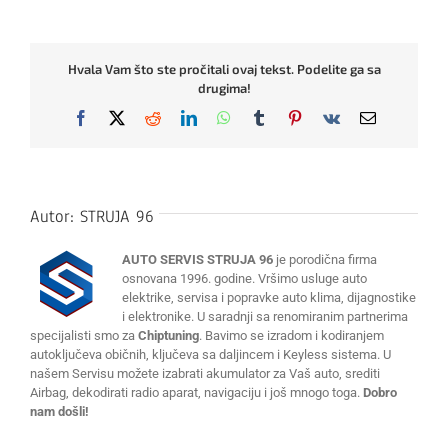
Hvala Vam što ste pročitali ovaj tekst. Podelite ga sa
drugima!
Facebook
X
Reddit
LinkedIn
WhatsApp
Tumblr
Pinterest
Vk
Email
Autor:
STRUJA 96
AUTO SERVIS STRUJA 96
je porodična firma
osnovana 1996. godine. Vršimo usluge auto
elektrike, servisa i popravke auto klima, dijagnostike
i elektronike. U saradnji sa renomiranim partnerima
specijalisti smo za
Chiptuning
. Bavimo se izradom i kodiranjem
autoključeva običnih, ključeva sa daljincem i Keyless sistema. U
našem Servisu možete izabrati akumulator za Vaš auto, srediti
Airbag, dekodirati radio aparat, navigaciju i još mnogo toga.
Dobro
nam došli!