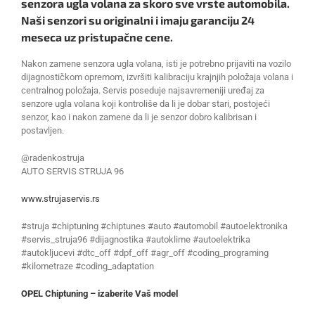
senzora ugla volana za skoro sve vrste automobila.
Naši senzori su originalni i imaju garanciju 24
meseca uz pristupačne cene.
Nakon zamene senzora ugla volana, isti je potrebno prijaviti na vozilo
dijagnostičkom opremom, izvršiti kalibraciju krajnjih položaja volana i
centralnog položaja. Servis poseduje najsavremeniji uređaj za
senzore ugla volana koji kontroliše da li je dobar stari, postojeći
senzor, kao i nakon zamene da li je senzor dobro kalibrisan i
postavljen.
@radenkostruja
AUTO SERVIS STRUJA 96
www.strujaservis.rs
#struja #chiptuning #chiptunes #auto #automobil #autoelektronika
#servis_struja96 #dijagnostika #autoklime #autoelektrika
#autokljucevi #dtc_off #dpf_off #agr_off #coding_programing
#kilometraze #coding_adaptation
OPEL Chiptuning – izaberite Vaš model