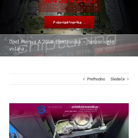
Autoelektronika ...
Opel Meriva A 2008 Elektronika – Senzor ugla
volana
Prethodno
Sledeće