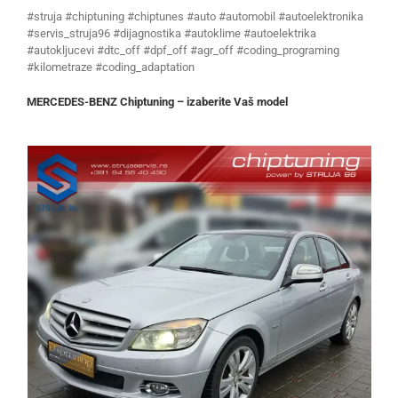
#struja #chiptuning #chiptunes #auto #automobil #autoelektronika
#servis_struja96 #dijagnostika #autoklime #autoelektrika
#autokljucevi #dtc_off #dpf_off #agr_off #coding_programing
#kilometraze #coding_adaptation
MERCEDES-BENZ Chiptuning – izaberite Vaš model