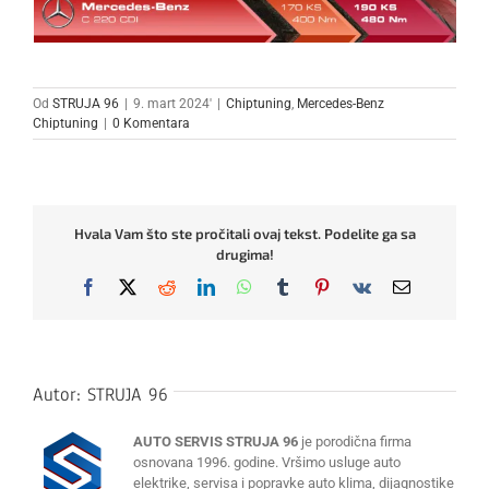
Od
STRUJA 96
|
9. mart 2024'
|
Chiptuning
,
Mercedes-Benz
Chiptuning
|
0 Komentara
Hvala Vam što ste pročitali ovaj tekst. Podelite ga sa
drugima!
Facebook
X
Reddit
LinkedIn
WhatsApp
Tumblr
Pinterest
Vk
Email
Autor:
STRUJA 96
AUTO SERVIS STRUJA 96
je porodična firma
osnovana 1996. godine. Vršimo usluge auto
elektrike, servisa i popravke auto klima, dijagnostike