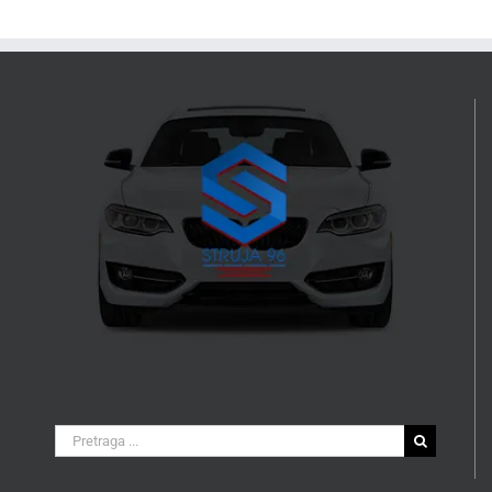
Search
for: