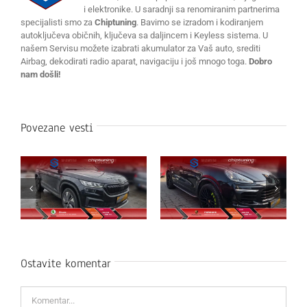
i elektronike. U saradnji sa renomiranim partnerima
specijalisti smo za
Chiptuning
. Bavimo se izradom i kodiranjem
autoključeva običnih, ključeva sa daljincem i Keyless sistema. U
našem Servisu možete izabrati akumulator za Vaš auto, srediti
Airbag, dekodirati radio aparat, navigaciju i još mnogo toga.
Dobro
nam došli!
Povezane vesti
Ostavite komentar
Komentar