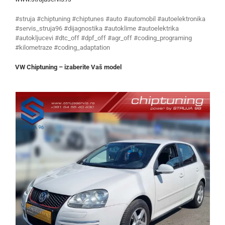
#struja #chiptuning #chiptunes #auto #automobil #autoelektronika
#servis_struja96 #dijagnostika #autoklime #autoelektrika
#autokljucevi #dtc_off #dpf_off #agr_off #coding_programing
#kilometraze #coding_adaptation
VW Chiptuning – izaberite Vaš model