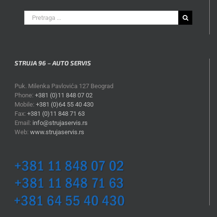
Search
for:
STRUJA 96 – AUTO SERVIS
Puk. Milenka Pavlovića 127 Beograd
Phone:
+381 (0)11 848 07 02
Mobile:
+381 (0)64 55 40 430
Fax:
+381 (0)11 848 71 63
Email:
info@strujaservis.rs
Web:
www.strujaservis.rs