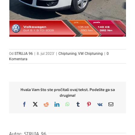
Od
STRUJA 96
|
8. jul 2023'
|
Chiptuning
,
VW Chiptuning
|
0
Komentara
Hvala Vam što ste pročitali ovaj tekst. Podelite ga sa
drugima!
Facebook
X
Reddit
LinkedIn
WhatsApp
Tumblr
Pinterest
Vk
Email
Autor:
STRUJA 96