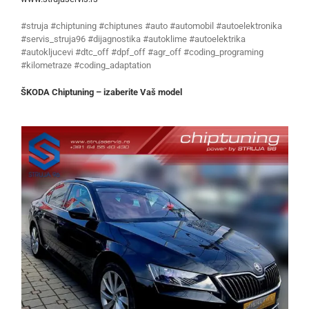
#struja #chiptuning #chiptunes #auto #automobil #autoelektronika
#servis_struja96 #dijagnostika #autoklime #autoelektrika
#autokljucevi #dtc_off #dpf_off #agr_off #coding_programing
#kilometraze #coding_adaptation
ŠKODA Chiptuning – izaberite Vaš model