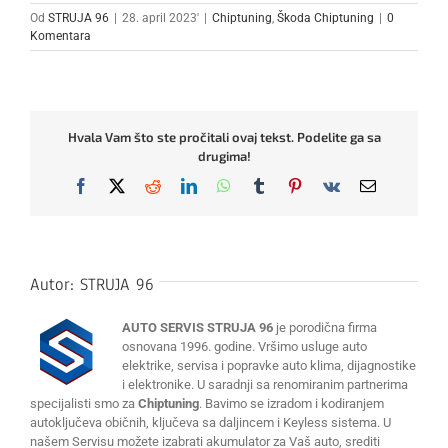
Od
STRUJA 96
|
28. april 2023'
|
Chiptuning
,
Škoda Chiptuning
|
0
Komentara
Hvala Vam što ste pročitali ovaj tekst. Podelite ga sa
drugima!
Facebook
X
Reddit
LinkedIn
WhatsApp
Tumblr
Pinterest
Vk
Email
Autor:
STRUJA 96
AUTO SERVIS STRUJA 96
je porodična firma
osnovana 1996. godine. Vršimo usluge auto
elektrike, servisa i popravke auto klima, dijagnostike
i elektronike. U saradnji sa renomiranim partnerima
specijalisti smo za
Chiptuning
. Bavimo se izradom i kodiranjem
autoključeva običnih, ključeva sa daljincem i Keyless sistema. U
našem Servisu možete izabrati akumulator za Vaš auto, srediti