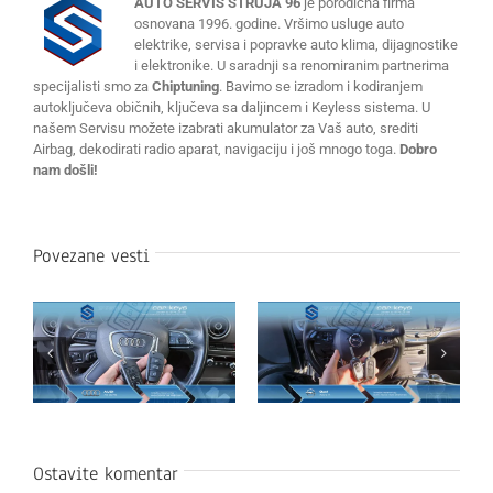
AUTO SERVIS STRUJA 96
je porodična firma
osnovana 1996. godine. Vršimo usluge auto
elektrike, servisa i popravke auto klima, dijagnostike
i elektronike. U saradnji sa renomiranim partnerima
specijalisti smo za
Chiptuning
. Bavimo se izradom i kodiranjem
autoključeva običnih, ključeva sa daljincem i Keyless sistema. U
našem Servisu možete izabrati akumulator za Vaš auto, srediti
Airbag, dekodirati radio aparat, navigaciju i još mnogo toga.
Dobro
nam došli!
Povezane vesti
Ostavite komentar