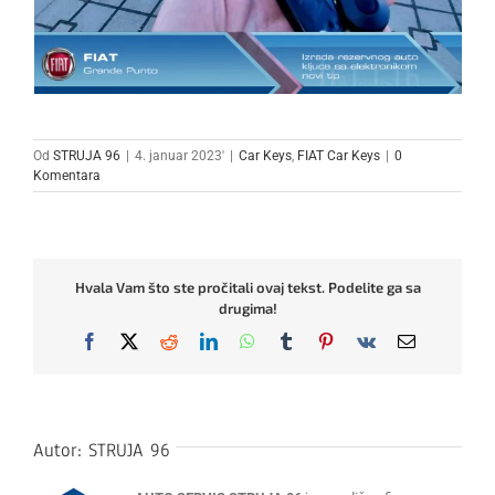
Od
STRUJA 96
|
4. januar 2023'
|
Car Keys
,
FIAT Car Keys
|
0
Komentara
Hvala Vam što ste pročitali ovaj tekst. Podelite ga sa
drugima!
Facebook
X
Reddit
LinkedIn
WhatsApp
Tumblr
Pinterest
Vk
Email
Autor:
STRUJA 96