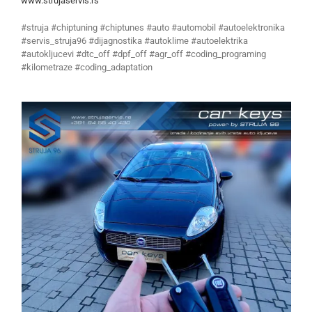
www.strujaservis.rs
#struja #chiptuning #chiptunes #auto #automobil #autoelektronika
#servis_struja96 #dijagnostika #autoklime #autoelektrika
#autokljucevi #dtc_off #dpf_off #agr_off #coding_programing
#kilometraze #coding_adaptation