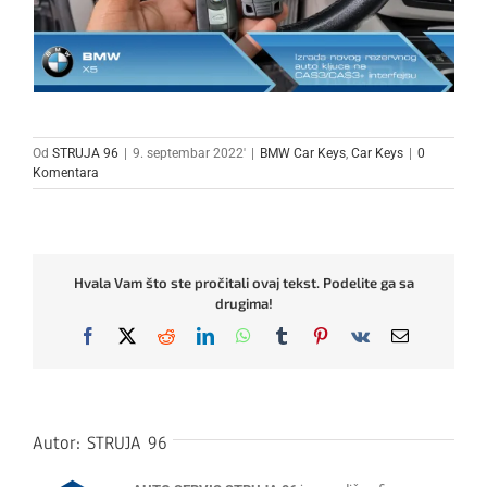
Od
STRUJA 96
|
9. septembar 2022'
|
BMW Car Keys
,
Car Keys
|
0
Komentara
Hvala Vam što ste pročitali ovaj tekst. Podelite ga sa
drugima!
Facebook
X
Reddit
LinkedIn
WhatsApp
Tumblr
Pinterest
Vk
Email
Autor:
STRUJA 96