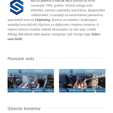
AUTO SERVIS STRUJA 96
je porodična firma
osnovana 1996. godine. Vršimo usluge auto
elektrike, servisa i popravke auto klima, dijagnostike
i elektronike. U saradnji sa renomiranim partnerima
specijalisti smo za
Chiptuning
. Bavimo se izradom i kodiranjem
autoključeva običnih, ključeva sa daljincem i Keyless sistema. U
našem Servisu možete izabrati akumulator za Vaš auto, srediti
Airbag, dekodirati radio aparat, navigaciju i još mnogo toga.
Dobro
nam došli!
Povezane vesti
Ostavite komentar