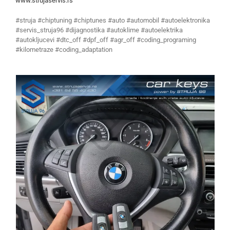
www.strujaservis.rs
#struja #chiptuning #chiptunes #auto #automobil #autoelektronika
#servis_struja96 #dijagnostika #autoklime #autoelektrika
#autokljucevi #dtc_off #dpf_off #agr_off #coding_programing
#kilometraze #coding_adaptation