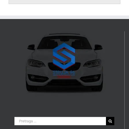
Search
for: