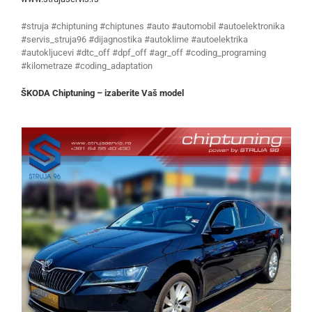
#struja #chiptuning #chiptunes #auto #automobil #autoelektronika
#servis_struja96 #dijagnostika #autoklime #autoelektrika
#autokljucevi #dtc_off #dpf_off #agr_off #coding_programing
#kilometraze #coding_adaptation
ŠKODA Chiptuning – izaberite Vaš model