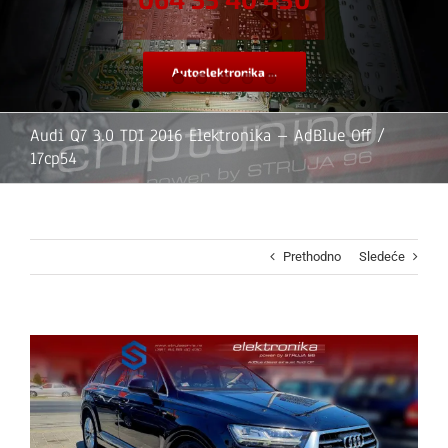
Autoelektronika ...
Audi Q7 3.0 TDI 2016 Elektronika – AdBlue Off /
17cp54
Prethodno
Sledeće