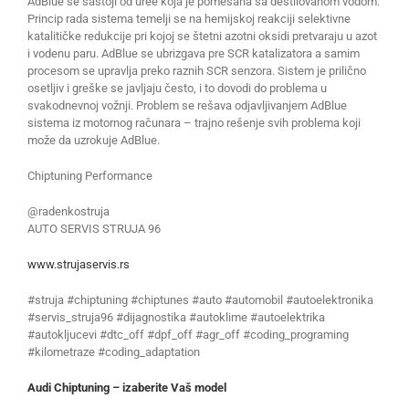
AdBlue se sastoji od uree koja je pomešana sa destilovanom vodom.
Princip rada sistema temelji se na hemijskoj reakciji selektivne
katalitičke redukcije pri kojoj se štetni azotni oksidi pretvaraju u azot
i vodenu paru. AdBlue se ubrizgava pre SCR katalizatora a samim
procesom se upravlja preko raznih SCR senzora. Sistem je prilično
osetljiv i greške se javljaju često, i to dovodi do problema u
svakodnevnoj vožnji. Problem se rešava odjavljivanjem AdBlue
sistema iz motornog računara – trajno rešenje svih problema koji
može da uzrokuje AdBlue.
Chiptuning Performance
@radenkostruja
AUTO SERVIS STRUJA 96
www.strujaservis.rs
#struja #chiptuning #chiptunes #auto #automobil #autoelektronika
#servis_struja96 #dijagnostika #autoklime #autoelektrika
#autokljucevi #dtc_off #dpf_off #agr_off #coding_programing
#kilometraze #coding_adaptation
Audi Chiptuning – izaberite Vaš model