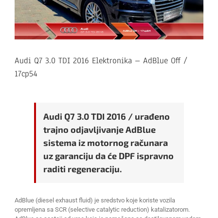
Audi Q7 3.0 TDI 2016 Elektronika – AdBlue Off /
17cp54
Audi Q7 3.0 TDI 2016 / urađeno
trajno odjavljivanje AdBlue
sistema iz motornog računara
uz garanciju da će DPF ispravno
raditi regeneraciju.
AdBlue (diesel exhaust fluid) je sredstvo koje koriste vozila
opremljena sa SCR (selective catalytic reduction) katalizatorom.