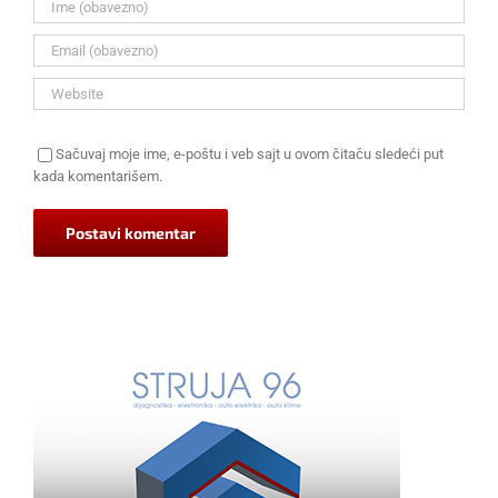
Sačuvaj moje ime, e-poštu i veb sajt u ovom čitaču sledeći put
kada komentarišem.