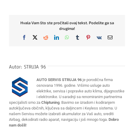
Hvala Vam što ste pročitali ovaj tekst. Podelite ga sa
drugima!
Facebook
X
Reddit
LinkedIn
WhatsApp
Tumblr
Pinterest
Vk
Email
Autor:
STRUJA 96
AUTO SERVIS STRUJA 96
je porodična firma
osnovana 1996. godine. Vršimo usluge auto
elektrike, servisa i popravke auto klima, dijagnostike
i elektronike. U saradnji sa renomiranim partnerima
specijalisti smo za
Chiptuning
. Bavimo se izradom i kodiranjem
autoključeva običnih, ključeva sa daljincem i Keyless sistema. U
našem Servisu možete izabrati akumulator za Vaš auto, srediti
Airbag, dekodirati radio aparat, navigaciju i još mnogo toga.
Dobro
nam došli!