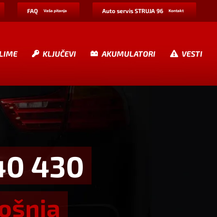
FAQ
Auto servis STRUJA 96
Vaša pitanja
Kontakt
LIME
KLJUČEVI
AKUMULATORI
VESTI
40 430
rošnja