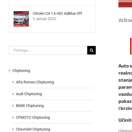
Citroën C4 1.6 HDI AdBlue Off
Volks
3. januar 2022'
Search
for:
Auto s
Chiptuning
realn
stanja
Alfa Romeo Chiptuning
parame
vazduh
Audi Chiptuning
pokazu
BMW Chiptuning
i brzi
CFMOTO Chiptuning
Učinit
Chevrolet Chiptuning
Chiptun