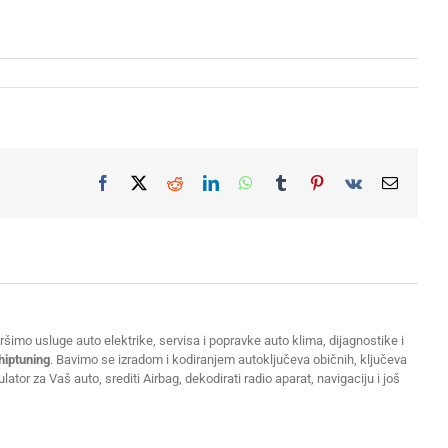
Facebook
X
Reddit
LinkedIn
WhatsApp
Tumblr
Pinterest
Vk
Email
šimo usluge auto elektrike, servisa i popravke auto klima, dijagnostike i
hiptuning
. Bavimo se izradom i kodiranjem autoključeva običnih, ključeva
or za Vaš auto, srediti Airbag, dekodirati radio aparat, navigaciju i još