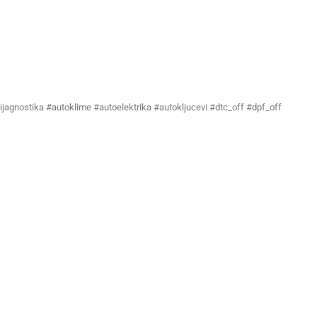
ijagnostika #autoklime #autoelektrika #autokljucevi #dtc_off #dpf_off