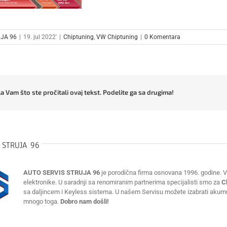
JA 96
|
19. jul 2022'
|
Chiptuning
,
VW Chiptuning
|
0 Komentara
a Vam što ste pročitali ovaj tekst. Podelite ga sa drugima!
:
STRUJA 96
AUTO SERVIS STRUJA 96
je porodična firma osnovana 1996. godine. Vr
elektronike. U saradnji sa renomiranim partnerima specijalisti smo za
C
sa daljincem i Keyless sistema. U našem Servisu možete izabrati akumulat
mnogo toga.
Dobro nam došli!