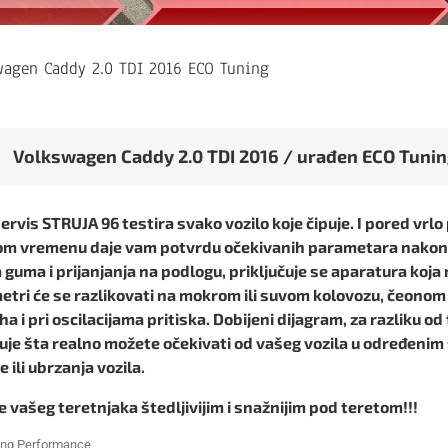
wagen Caddy 2.0 TDI 2016 ECO Tuning
Volkswagen Caddy 2.0 TDI 2016 / urađen ECO Tunin
ervis STRUJA 96 testira svako vozilo koje čipuje. I pored vrlo
om vremenu daje vam potvrdu očekivanih parametara nakon t
 guma i prijanjanja na podlogu, priključuje se aparatura koj
tri će se razlikovati na mokrom ili suvom kolovozu, čeonom 
a i pri oscilacijama pritiska. Dobijeni dijagram, za razliku od
je šta realno možete očekivati od vašeg vozila u određenim 
ne ili ubrzanja vozila.
e vašeg teretnjaka štedljivijim i snažnijim pod teretom!!!
ing Performance