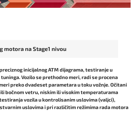
g motora na Stage1 nivou
 preciznog inicijalnog ATM dijagrama, testiranje u
uninga. Vozilo se prethodno meri, radi se procena
a meri preko dvadeset parametara u toku vožnje. Očitani
ili bočnom vetru, niskim ili visokim temperaturama
 testiranja vozila u kontrolisanim uslovima (valjci),
stvarnim uslovima i pri različitim režimima rada motora