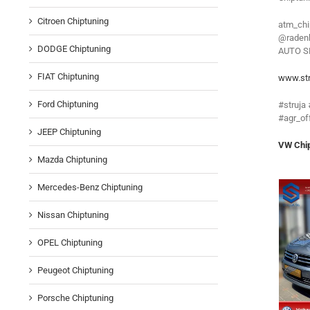
Citroen Chiptuning
atm_chi
@radenk
DODGE Chiptuning
AUTO S
FIAT Chiptuning
www.str
Ford Chiptuning
#struja
#agr_of
JEEP Chiptuning
VW Chip
Mazda Chiptuning
Mercedes-Benz Chiptuning
Nissan Chiptuning
OPEL Chiptuning
Peugeot Chiptuning
Porsche Chiptuning