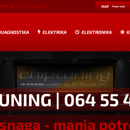
55 40 430
|
info@strujaservis.rs
MAP
Mapa sajta
DIJAGNOSTIKA
ELEKTRIKA
ELEKTRONIKA
K
TUNING
| 064 55 
snaga - manja pot