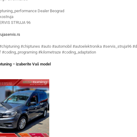
ptuning_performance Dealer Beograd
ostruja
ERVIS STRUJA 96
ujaservis.rs
 #chiptuning #chiptunes #auto #automobil #autoelektronika #servis_struja96 #d
f #coding_programing #kilometraze #coding_adaptation
tuning – izaberite Vaš model