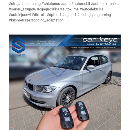
#struja #chiptuning #chiptunes #auto #automobil #autoelektronika
#servis_struja96 #dijagnostika #autoklime #autoelektrika
#autokljucevi #dtc_off #dpf_off #agr_off #coding_programing
#kilometraze #coding_adaptation