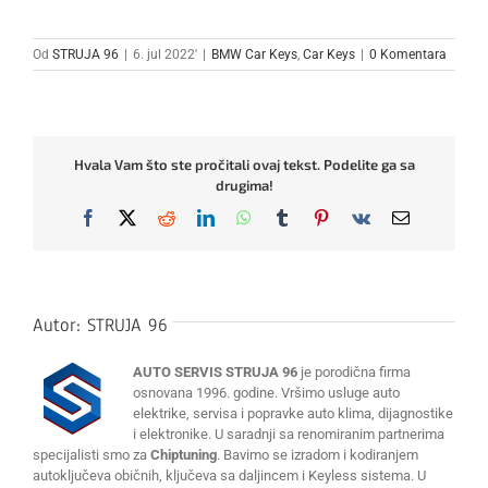
Od
STRUJA 96
|
6. jul 2022'
|
BMW Car Keys
,
Car Keys
|
0 Komentara
Hvala Vam što ste pročitali ovaj tekst. Podelite ga sa
drugima!
Facebook
X
Reddit
LinkedIn
WhatsApp
Tumblr
Pinterest
Vk
Email
Autor:
STRUJA 96
AUTO SERVIS STRUJA 96
je porodična firma
osnovana 1996. godine. Vršimo usluge auto
elektrike, servisa i popravke auto klima, dijagnostike
i elektronike. U saradnji sa renomiranim partnerima
specijalisti smo za
Chiptuning
. Bavimo se izradom i kodiranjem
autoključeva običnih, ključeva sa daljincem i Keyless sistema. U